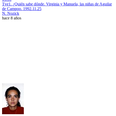
Tve1. ¿Quién sabe dónde. Virginia y Manuela, las niñas de Aguilar
de Campoo. 1992.11.25
N. Nozick
hace 8 años