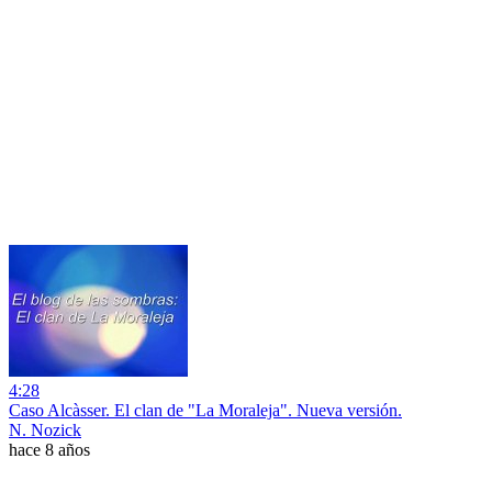
4:28
Caso Alcàsser. El clan de "La Moraleja". Nueva versión.
N. Nozick
hace 8 años