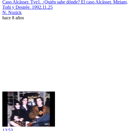
Caso Alcàsser. Tve1. ¿Quién sabe dónde? El caso Alcàsser. Miriam,
Toñi y Desirée. 1992.11.25
N. Nozick
hace 8 años
13:53