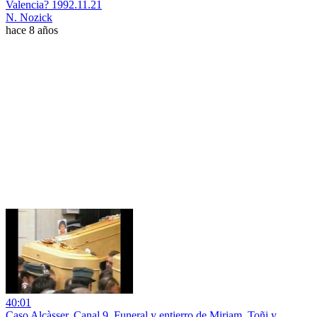
Valencia? 1992.11.21
N. Nozick
hace 8 años
40:01
Caso Alcàsser. Canal 9. Funeral y entierro de Miriam, Toñi y