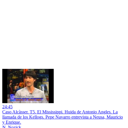
24:45
Caso Alcàsser. T5. El Mississippi. Huida de Antonio Angles. La
llamada de los Kellogs. Pepe Navarro entrevista a Neusa, Mauricio
y Enrique.
N. Nozick