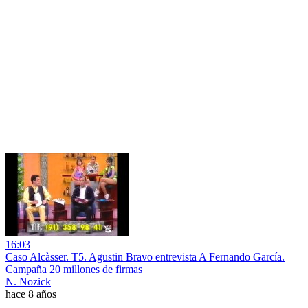
16:03
Caso Alcàsser. T5. Agustin Bravo entrevista A Fernando García.
Campaña 20 millones de firmas
N. Nozick
hace 8 años