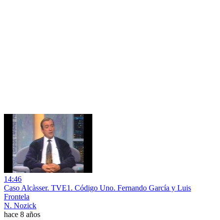
14:46
Caso Alcàsser. TVE1. Código Uno. Fernando García y Luis
Frontela
N. Nozick
hace 8 años