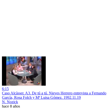
6:15
Caso Alcàsser. A3. De tú a tú. Nieves Herrero entrevista a Fernando
García, Rosa Folch y Mª Luisa Gómez. 1992.11.19
N. Nozick
hace 8 años