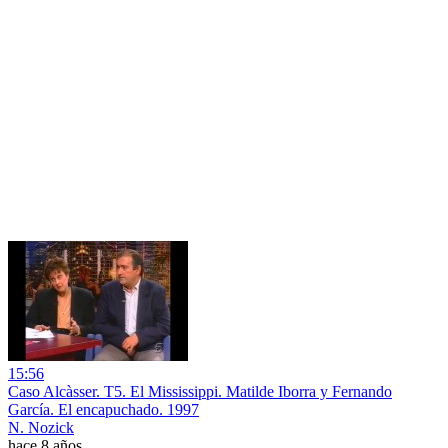
15:56
Caso Alcàsser. T5. El Mississippi. Matilde Iborra y Fernando
García. El encapuchado. 1997
N. Nozick
hace 8 años