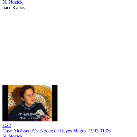
N. Nozick
hace 8 años
1:22
Caso Alcàsser. A3. Noche de Reyes Magos. 1993.01.06
N. Nozick