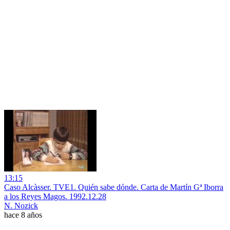
13:15
Caso Alcàsser. TVE1. Quién sabe dónde. Carta de Martín Gª Iborra
a los Reyes Magos. 1992.12.28
N. Nozick
hace 8 años