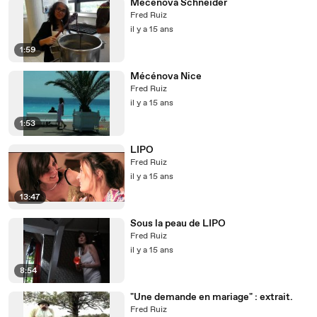
Mécénova Schneider
Fred Ruiz
il y a 15 ans
1:59
Mécénova Nice
Fred Ruiz
il y a 15 ans
1:53
LIPO
Fred Ruiz
il y a 15 ans
13:47
Sous la peau de LIPO
Fred Ruiz
il y a 15 ans
8:54
"Une demande en mariage" : extrait.
Fred Ruiz