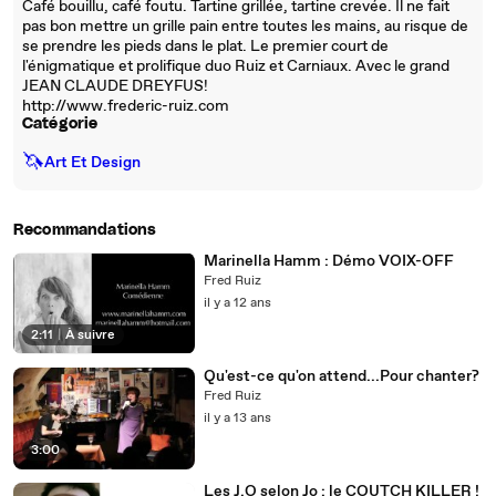
Café bouillu, café foutu. Tartine grillée, tartine crevée. Il ne fait
pas bon mettre un grille pain entre toutes les mains, au risque de
se prendre les pieds dans le plat. Le premier court de
l'énigmatique et prolifique duo Ruiz et Carniaux. Avec le grand
JEAN CLAUDE DREYFUS!
http://www.frederic-ruiz.com
Catégorie
🦄
Art Et Design
Recommandations
Marinella Hamm : Démo VOIX-OFF
Fred Ruiz
il y a 12 ans
2:11
|
À suivre
Qu'est-ce qu'on attend...Pour chanter?
Fred Ruiz
il y a 13 ans
3:00
Les J.O selon Jo : le COUTCH KILLER !