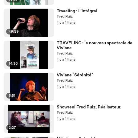
Traveling : L'intégral
Fred Ruiz
il y a 14 ans
49:39
TRAVELING : le nouveau spectacle de
Viviane
Fred Ruiz
il y a 14 ans
14:36
Viviane "Sérénité"
Fred Ruiz
il y a 14 ans
5:51
Showreel Fred Ruiz, Réalisateur.
Fred Ruiz
il y a 14 ans
2:27