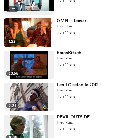
il y a 14 ans
4:01
O.V.N.I : teaser
Fred Ruiz
il y a 14 ans
1:22
KaraoKitsch
Fred Ruiz
il y a 14 ans
23:55
Les J.O selon Jo 2012
Fred Ruiz
il y a 14 ans
3:34
DEVIL OUTSIDE
Fred Ruiz
il y a 14 ans
10:18