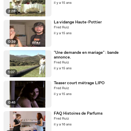
il y a 15 ans
2:26
La vidange Haute-Pottier
Fred Ruiz
il y a 15 ans
0:39
"Une demande en mariage" : bande
annonce.
Fred Ruiz
il y a 15 ans
1:07
Teaser court métrage LIPO
Fred Ruiz
il y a 15 ans
0:45
FAQ Histoires de Parfums
Fred Ruiz
il y a 16 ans