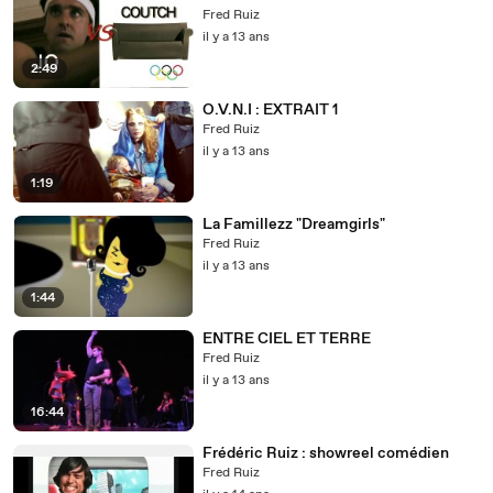
Fred Ruiz
il y a 13 ans
2:49
O.V.N.I : EXTRAIT 1
Fred Ruiz
il y a 13 ans
1:19
La Famillezz "Dreamgirls"
Fred Ruiz
il y a 13 ans
1:44
ENTRE CIEL ET TERRE
Fred Ruiz
il y a 13 ans
16:44
Frédéric Ruiz : showreel comédien
Fred Ruiz