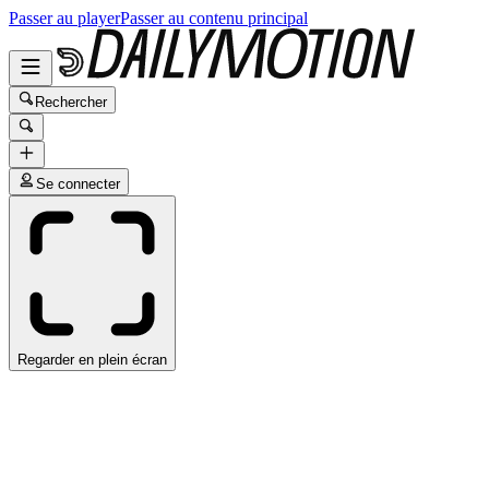
Passer au player
Passer au contenu principal
Rechercher
Se connecter
Regarder en plein écran