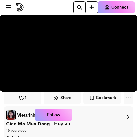
Skip to player
Skip to main content
Connect
1
Share
Bookmark
Follow
Viettrinh
Giac Mo Mua Dong - Huy vu
19 years ago