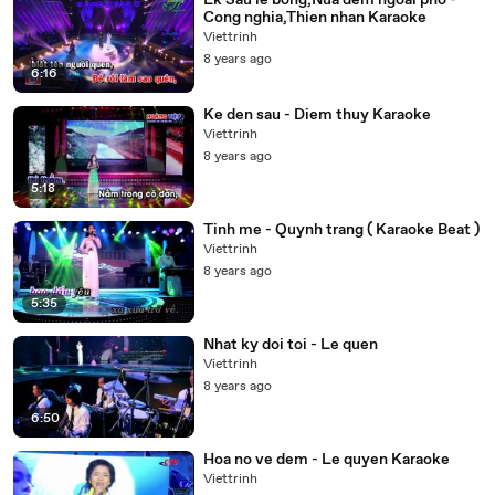
Lk Sau le bong,Nua dem ngoai pho -
Cong nghia,Thien nhan Karaoke
Viettrinh
8 years ago
6:16
Ke den sau - Diem thuy Karaoke
Viettrinh
8 years ago
5:18
Tinh me - Quynh trang ( Karaoke Beat )
Viettrinh
8 years ago
5:35
Nhat ky doi toi - Le quen
Viettrinh
8 years ago
6:50
Hoa no ve dem - Le quyen Karaoke
Viettrinh