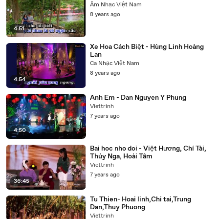
Âm Nhạc Việt Nam
8 years ago
4:51
Xe Hoa Cách Biệt - Hùng Linh Hoàng
Lan
Ca Nhạc Việt Nam
8 years ago
4:54
Anh Em - Dan Nguyen Y Phung
Viettrinh
7 years ago
4:50
Bai hoc nho doi - Việt Hương, Chí Tài,
Thúy Nga, Hoài Tâm
Viettrinh
7 years ago
36:45
Tu Thien- Hoai linh,Chi tai,Trung
Dan,Thuy Phuong
Viettrinh