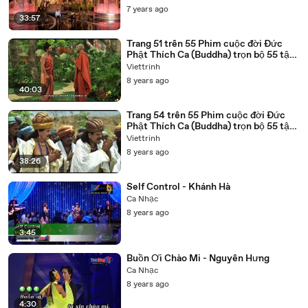
7 years ago
33:57
Trang 51 trên 55 Phim cuộc đời Đức
Phật Thích Ca (Buddha) trọn bộ 55 tập
lồng tiếng
Viettrinh
8 years ago
40:03
Trang 54 trên 55 Phim cuộc đời Đức
Phật Thích Ca (Buddha) trọn bộ 55 tập
lồng tiếng
Viettrinh
8 years ago
38:26
Self Control - Khánh Hà
Ca Nhạc
8 years ago
3:45
Buồn Ơi Chào Mi - Nguyên Hưng
Ca Nhạc
8 years ago
4:30