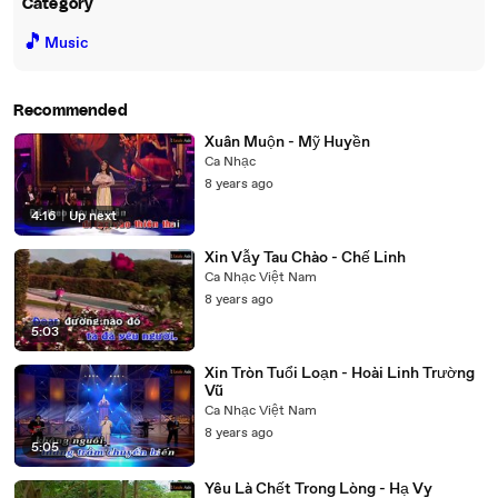
Category
🎵
Music
Recommended
Xuân Muộn - Mỹ Huyền
Ca Nhạc
8 years ago
4:16
|
Up next
Xin Vẫy Tau Chào - Chế Linh
Ca Nhạc Việt Nam
8 years ago
5:03
Xin Tròn Tuổi Loạn - Hoài Linh Trường
Vũ
Ca Nhạc Việt Nam
8 years ago
5:05
Yêu Là Chết Trong Lòng - Hạ Vy