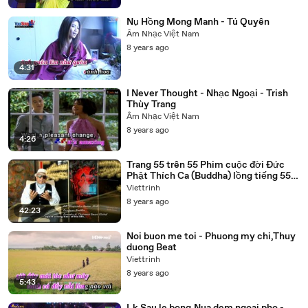
Nụ Hồng Mong Manh - Tú Quyên
Âm Nhạc Việt Nam
8 years ago
4:31
I Never Thought - Nhạc Ngoại - Trish
Thùy Trang
Âm Nhạc Việt Nam
8 years ago
4:26
Trang 55 trên 55 Phim cuộc đời Đức
Phật Thích Ca (Buddha) lồng tiếng 55
tập trọn bộ
Viettrinh
8 years ago
42:23
Noi buon me toi - Phuong my chi,Thuy
duong Beat
Viettrinh
8 years ago
5:43