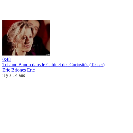
0:48
Tristane Banon dans le Cabinet des Curiosités (Teaser)
Eric Briones Eric
il y a 14 ans