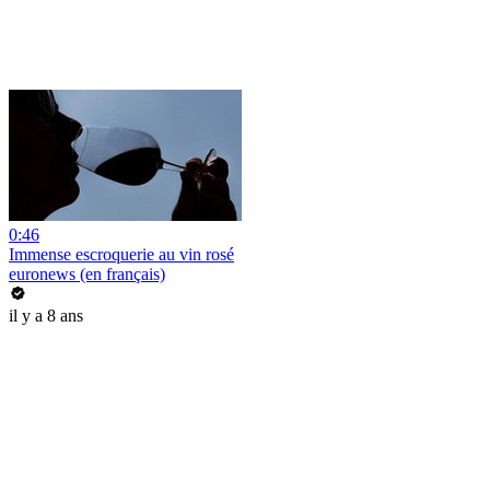
0:46
Immense escroquerie au vin rosé
euronews (en français)
il y a 8 ans