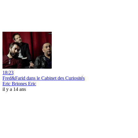
18:23
Fred&Farid dans le Cabinet des Curiosités
Eric Briones Eric
il y a 14 ans