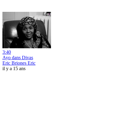
3:40
Ayo dans Divas
Eric Briones Eric
il y a 15 ans