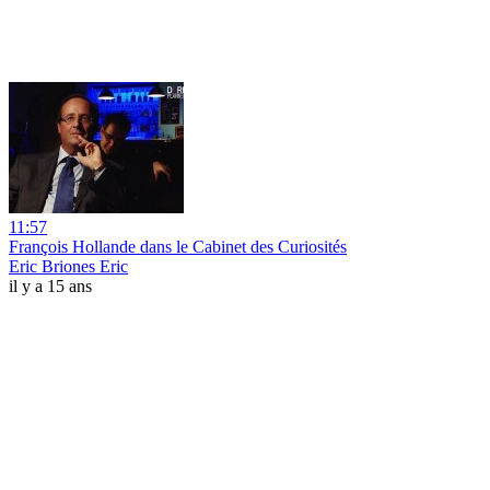
11:57
François Hollande dans le Cabinet des Curiosités
Eric Briones Eric
il y a 15 ans