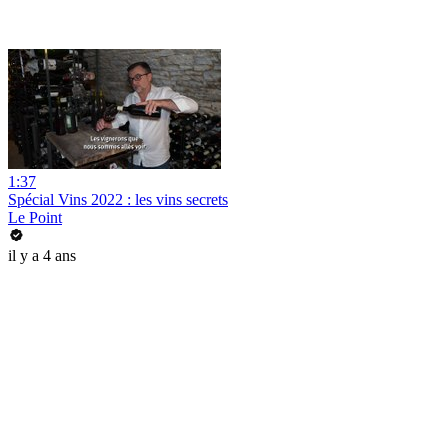
1:37
Spécial Vins 2022 : les vins secrets
Le Point
il y a 4 ans