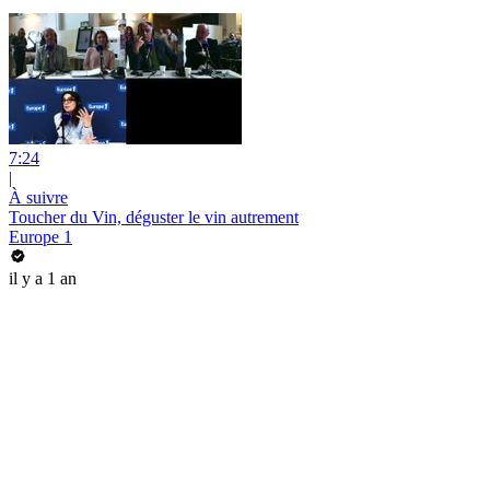
7:24
|
À suivre
Toucher du Vin, déguster le vin autrement
Europe 1
il y a 1 an