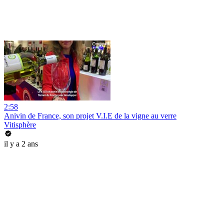
2:58
Anivin de France, son projet V.I.E de la vigne au verre
Vitisphère
il y a 2 ans