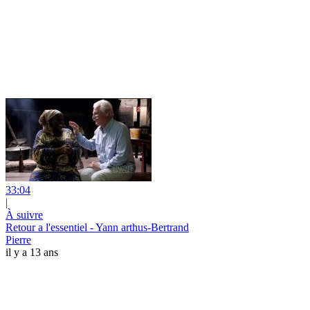
33:04
|
À suivre
Retour a l'essentiel - Yann arthus-Bertrand
Pierre
il y a 13 ans