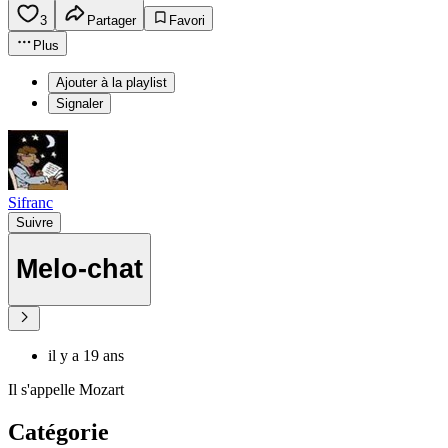
3
Partager
Favori
Plus
Ajouter à la playlist
Signaler
Sifranc
Suivre
Melo-chat
il y a 19 ans
Il s'appelle Mozart
Catégorie