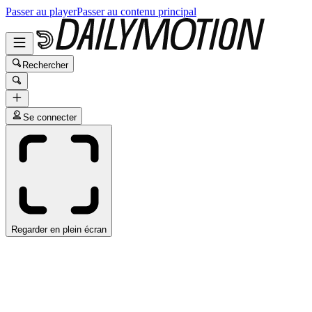
Passer au player
Passer au contenu principal
Rechercher
Se connecter
Regarder en plein écran