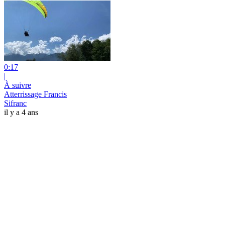
0:17
|
À suivre
Atterrissage Francis
Sifranc
il y a 4 ans