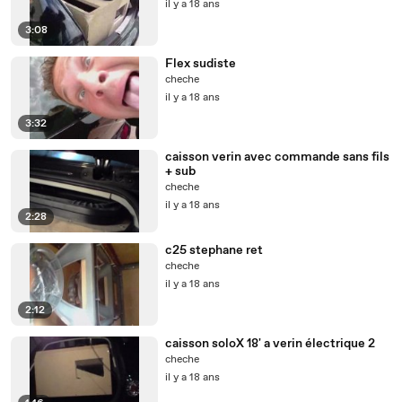
il y a 18 ans
3:08
Flex sudiste
cheche
il y a 18 ans
3:32
caisson verin avec commande sans fils
+ sub
cheche
il y a 18 ans
2:28
c25 stephane ret
cheche
il y a 18 ans
2:12
caisson soloX 18' a verin électrique 2
cheche
il y a 18 ans