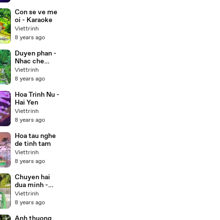
Con se ve me
oi - Karaoke
Viettrinh
8 years ago
Duyen phan -
Nhac che
(Karaoke)
Viettrinh
8 years ago
Hoa Trinh Nu -
Hai Yen
Viettrinh
8 years ago
Hoa tau nghe
de tinh tam
Viettrinh
8 years ago
Chuyen hai
dua minh -
Duong hong
Viettrinh
loan
8 years ago
Anh thuong