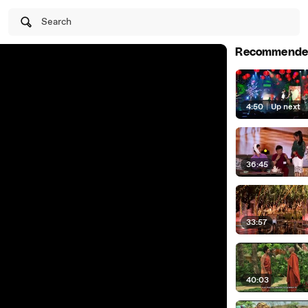
Search
Recommende
4:50
|
Up next
36:45
33:57
40:03