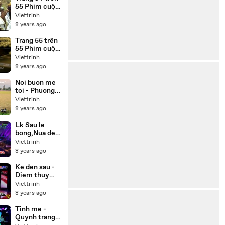
tiếng
55 Phim cuộc
đời Đức Phật
Viettrinh
Thích Ca
8 years ago
(Buddha) trọn
bộ 55 tập lồng
Trang 55 trên
tiếng
55 Phim cuộc
đời Đức Phật
Viettrinh
Thích Ca
8 years ago
(Buddha) lồng
tiếng 55 tập
Noi buon me
trọn bộ
toi - Phuong
my chi,Thuy
Viettrinh
duong Beat
8 years ago
Lk Sau le
bong,Nua dem
ngoai pho -
Viettrinh
Cong
8 years ago
nghia,Thien
nhan Karaoke
Ke den sau -
Diem thuy
Karaoke
Viettrinh
8 years ago
Tinh me -
Quynh trang (