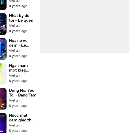
Karaoke Beat
Viettrinh
)
8 years ago
Nhat ky doi
toi - Le quen
Viettrinh
8 years ago
Hoa no ve
dem - Le
quyen
Viettrinh
Karaoke
8 years ago
Ngan nam
mot kiep
nguoi
Viettrinh
8 years ago
Dung Noi Yeu
Toi - Bang Tam
Viettrinh
8 years ago
Nuoc mat
dem giao thua
- Karaoke
Viettrinh
8 years ago