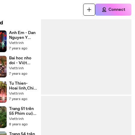
Connect
d
Anh Em - Dan
Nguyen Y
Phung
Viettrinh
7 years ago
Bai hoc nho
doi - Việt
Hương, Chí
Viettrinh
Tài, Thúy Nga,
7 years ago
Hoài Tâm
Tu Thien-
Hoai linh,Chi
tai,Trung
Viettrinh
Dan,Thuy
7 years ago
Phuong
Trang 51 trên
55 Phim cuộc
đời Đức Phật
Viettrinh
Thích Ca
8 years ago
(Buddha) trọn
bộ 55 tập lồng
Trang 54 trên