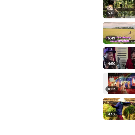
5:03
5:43
4:50
6:26
4:10