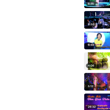
5:35
6:50
5:33
4:06
5:12
26:32