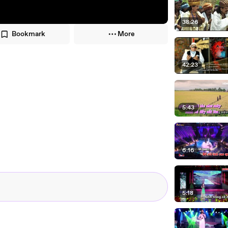
38:26
Bookmark
More
42:23
5:43
6:16
5:18