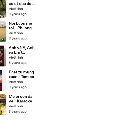
co ut dua do -
Luu anh
Viettrinh
loan,Truong
8 years ago
son
Noi buon me
toi - Phuong
my chi (
Viettrinh
karaoke)
8 years ago
Anh và E, Anh
và Em)
Valentine
Viettrinh
Song 2013 -
8 years ago
Orekae
Phat tu mung
xuan - Tam ca
Viettrinh
8 years ago
Me oi con da
ve - Karaoke
Viettrinh
8 years ago