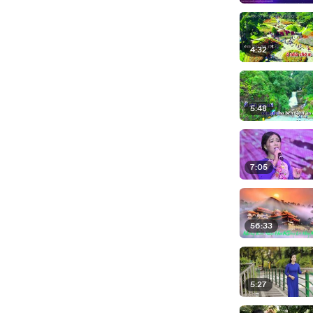
4:32
5:48
7:05
56:33
5:27