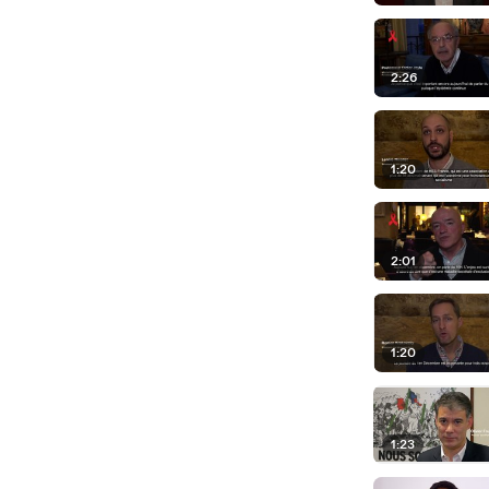
2:26
1:20
2:01
1:20
1:23