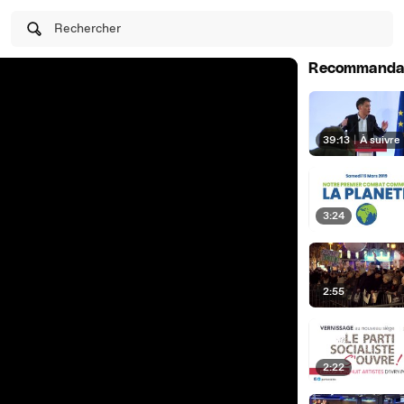
Rechercher
Recommanda
39:13
|
À suivre
3:24
2:55
2:22