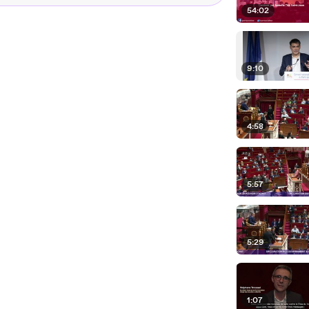
54:02
9:10
4:58
5:57
5:29
1:07