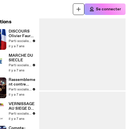
Se connecter
tions
DISCOURS
Olivier Faure
16 MARS 2019
Parti socialiste
il y a 7 ans
MARCHE DU
SIECLE
Parti socialiste
il y a 7 ans
Rassembleme
nt contre
l'antisémitis
Parti socialiste
me
il y a 7 ans
VERNISSAGE
AU SIEGE DU
PARTI
Parti socialiste
SOCIALISTE
il y a 7 ans
Compte-