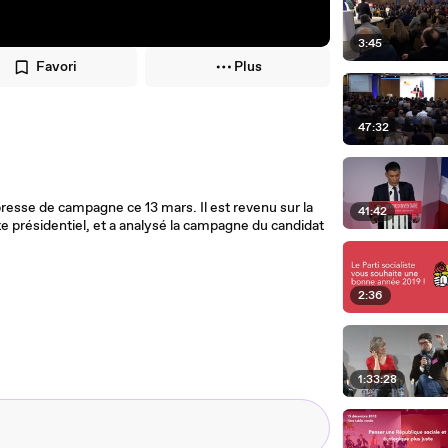
3:45
Favori
Plus
47:32
presse de campagne ce 13 mars. Il est revenu sur la
41:42
e présidentiel, et a analysé la campagne du candidat
2:36
1:33:28