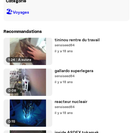
Catégorie
🏖
Voyages
Recommandations
tininou rentre du travail
sensiseed84
il y a 18 ans
1:24
|
À suivre
gallardo superlegera
sensiseed84
il y a 18 ans
0:08
reacteur nucleair
sensiseed84
il y a 18 ans
0:15
inside ASDEX tokamak