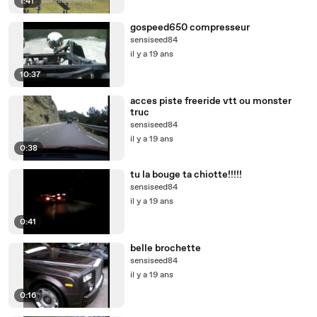
1:41
gospeed650 compresseur
sensiseed84
il y a 19 ans
10:37
acces piste freeride vtt ou monster
truc
sensiseed84
il y a 19 ans
0:38
tu la bouge ta chiotte!!!!!
sensiseed84
il y a 19 ans
0:41
belle brochette
sensiseed84
il y a 19 ans
0:16