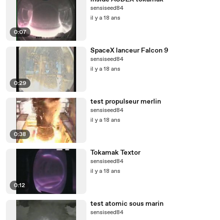
sensiseed84
il y a 18 ans
0:07
SpaceX lanceur Falcon 9
sensiseed84
il y a 18 ans
0:29
test propulseur merlin
sensiseed84
il y a 18 ans
0:38
Tokamak Textor
sensiseed84
il y a 18 ans
0:12
test atomic sous marin
sensiseed84