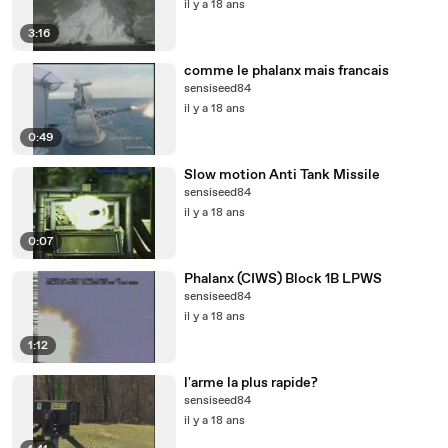
il y a 18 ans
3:16
comme le phalanx mais francais
sensiseed84
il y a 18 ans
0:49
Slow motion Anti Tank Missile
sensiseed84
il y a 18 ans
0:07
Phalanx (CIWS) Block 1B LPWS
sensiseed84
il y a 18 ans
1:12
l'arme la plus rapide?
sensiseed84
il y a 18 ans