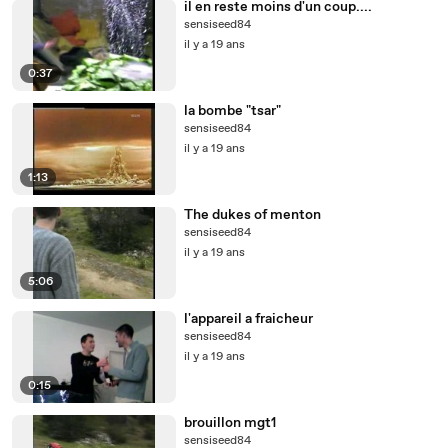
il en reste moins d'un coup....
sensiseed84
il y a 19 ans
0:37
la bombe "tsar"
sensiseed84
il y a 19 ans
1:13
The dukes of menton
sensiseed84
il y a 19 ans
5:06
l'appareil a fraicheur
sensiseed84
il y a 19 ans
0:15
brouillon mgt1
sensiseed84