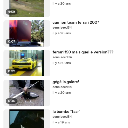
il y a 20 ans
4:59
camion team ferrari 2007
sensiseed84
il y a 20 ans
0:07
ferrari f50 mais quelle version???
sensiseed84
il y a 20 ans
0:32
gégé la galère!
sensiseed84
il y a 20 ans
0:45
la bombe "tsar"
sensiseed84
il y a 19 ans