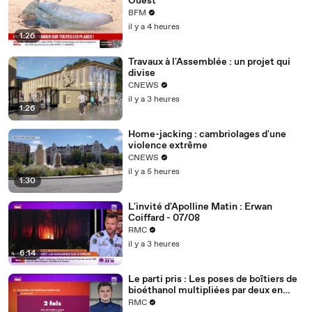
Ouest
BFM
il y a 4 heures
1:26
Travaux à l'Assemblée : un projet qui
divise
CNEWS
il y a 3 heures
1:26
Home-jacking : cambriolages d'une
violence extrême
CNEWS
il y a 5 heures
1:30
L'invité d'Apolline Matin : Erwan
Coiffard - 07/08
RMC
il y a 3 heures
6:14
Le parti pris : Les poses de boîtiers de
bioéthanol multipliées par deux en
juillet (info RMC) - 07/08
RMC