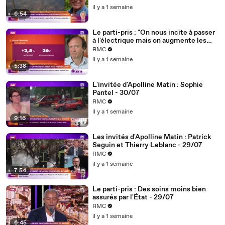
il y a 1 semaine
6:54
Le parti-pris : "On nous incite à passer
à l'électrique mais on augmente les
tarifs... ce gouvernement est
RMC
incohérent" - 31/07
il y a 1 semaine
5:38
L'invitée d'Apolline Matin : Sophie
Pantel - 30/07
RMC
il y a 1 semaine
9:16
Les invités d'Apolline Matin : Patrick
Seguin et Thierry Leblanc - 29/07
RMC
il y a 1 semaine
7:54
Le parti-pris : Des soins moins bien
assurés par l'État - 29/07
RMC
il y a 1 semaine
6:45