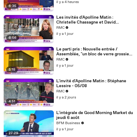
il y a 4 heures
6:35
Les invités d'Apolline Matin :
Christelle Chassagne et David
Lafforgue - 06/08
RMC
il y a 1 jour
6:56
Le parti pris : Nouvelle entrée /
Assemblée, "un bloc de verre grossier
d'un autre temps qui défigure les quais
RMC
de Seine" - 06/08
il y a 1 jour
5:15
L'invité d'Apolline Matin : Stéphane
Lessire - 05/08
RMC
il y a 2 jours
4:51
L'intégrale de Good Morning Market du
jeudi 6 août
BFM Business
il y a 1 jour
27:29