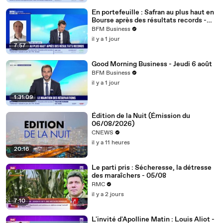
En portefeuille : Safran au plus haut en
Bourse après des résultats records -
06/08
BFM Business
il y a 1 jour
7:57
Good Morning Business - Jeudi 6 août
BFM Business
il y a 1 jour
1:31:09
Édition de la Nuit (Émission du
06/08/2026)
CNEWS
il y a 11 heures
20:16
Le parti pris : Sécheresse, la détresse
des maraîchers - 05/08
RMC
il y a 2 jours
7:10
L'invité d'Apolline Matin : Louis Aliot -