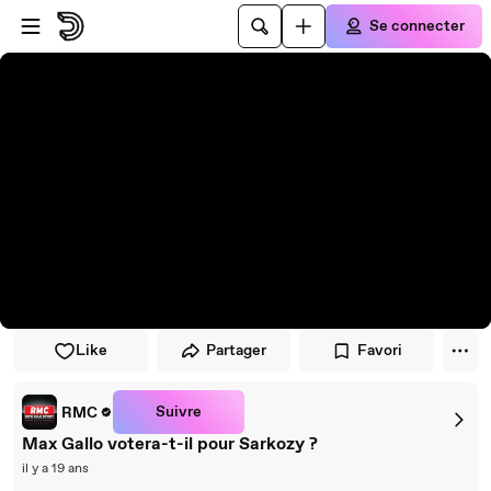
Passer au player
Passer au contenu principal
Se connecter
Like
Partager
Favori
Suivre
RMC
Max Gallo votera-t-il pour Sarkozy ?
il y a 19 ans