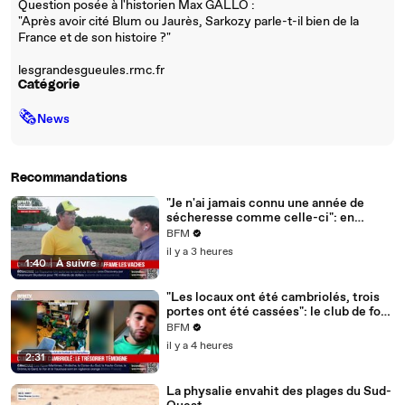
Question posée à l'historien Max GALLO :
"Après avoir cité Blum ou Jaurès, Sarkozy parle-t-il bien de la
France et de son histoire ?"
lesgrandesgueules.rmc.fr
Catégorie
🗞
News
Recommandations
"Je n'ai jamais connu une année de
sécheresse comme celle-ci": en
Charente-Maritime, à cause de la
BFM
sécheresse, l'herbe de cette prairie
il y a 3 heures
n'est plus comestible pour les vaches
1:40
|
À suivre
depuis le 1er juin
"Les locaux ont été cambriolés, trois
portes ont été cassées": le club de foot
de Champfleur victime d'un
BFM
cambriolage
il y a 4 heures
2:31
La physalie envahit des plages du Sud-