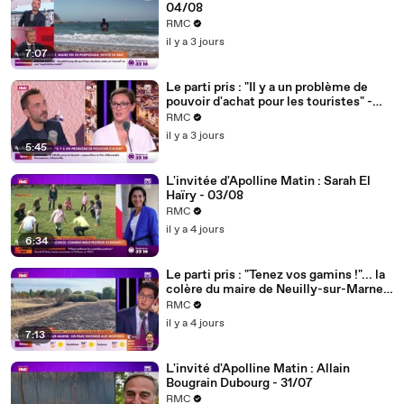
04/08
RMC
il y a 3 jours
7:07
Le parti pris : "Il y a un problème de
pouvoir d'achat pour les touristes" -
04/08
RMC
il y a 3 jours
5:45
L'invitée d'Apolline Matin : Sarah El
Haïry - 03/08
RMC
il y a 4 jours
6:34
Le parti pris : "Tenez vos gamins !"... la
colère du maire de Neuilly-sur-Marne
après l'incendie d'un parc provoqué par
RMC
des mortiers - 03/08
il y a 4 jours
7:13
L'invité d'Apolline Matin : Allain
Bougrain Dubourg - 31/07
RMC