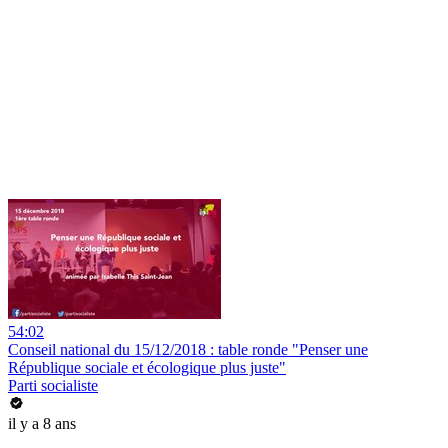
54:02
Conseil national du 15/12/2018 : table ronde "Penser une
République sociale et écologique plus juste"
Parti socialiste
il y a 8 ans