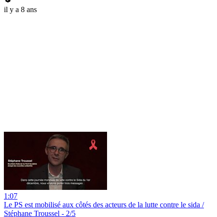
il y a 8 ans
1:07
Le PS est mobilisé aux côtés des acteurs de la lutte contre le sida /
Stéphane Troussel - 2/5