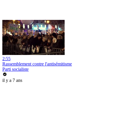
2:55
Rassemblement contre l'antisémitisme
Parti socialiste
il y a 7 ans