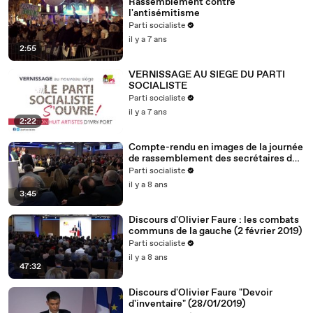
Rassemblement contre
l'antisémitisme
Parti socialiste
il y a 7 ans
2:55
VERNISSAGE AU SIEGE DU PARTI
SOCIALISTE
Parti socialiste
il y a 7 ans
2:22
Compte-rendu en images de la journée
de rassemblement des secrétaires de
section (2.2.19)
Parti socialiste
il y a 8 ans
3:45
Discours d'Olivier Faure : les combats
communs de la gauche (2 février 2019)
Parti socialiste
il y a 8 ans
47:32
Discours d'Olivier Faure "Devoir
d'inventaire" (28/01/2019)