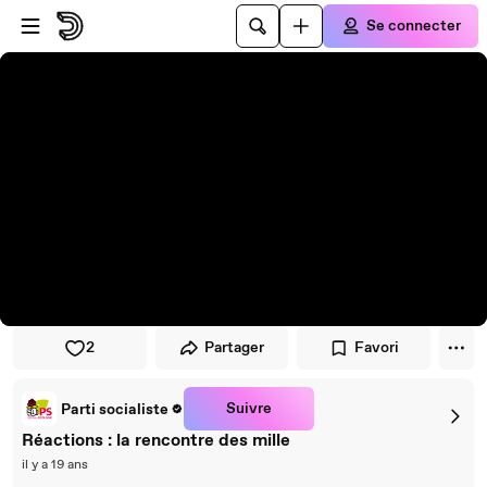
Passer au player
Passer au contenu principal
Se connecter
2
Partager
Favori
Suivre
Parti socialiste
Réactions : la rencontre des mille
il y a 19 ans