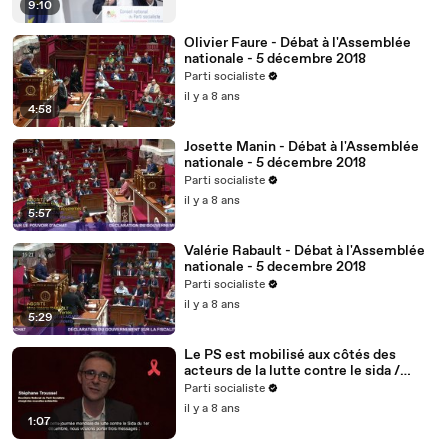
9:10
Olivier Faure - Débat à l'Assemblée
nationale - 5 décembre 2018
Parti socialiste
il y a 8 ans
4:58
Josette Manin - Débat à l'Assemblée
nationale - 5 décembre 2018
Parti socialiste
il y a 8 ans
5:57
Valérie Rabault - Débat à l'Assemblée
nationale - 5 decembre 2018
Parti socialiste
il y a 8 ans
5:29
Le PS est mobilisé aux côtés des
acteurs de la lutte contre le sida /
Stéphane Troussel - 2/5
Parti socialiste
il y a 8 ans
1:07