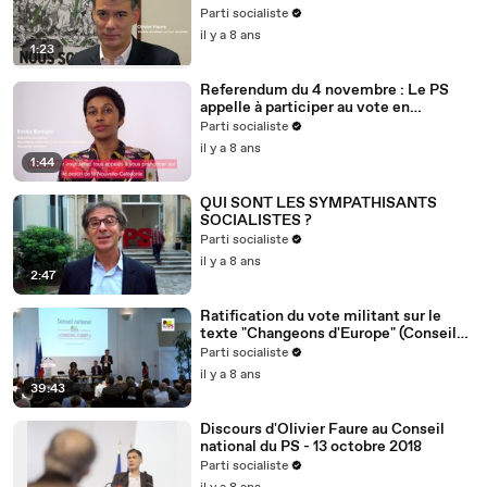
Parti socialiste
il y a 8 ans
1:23
Referendum du 4 novembre : Le PS
appelle à participer au vote en
Nouvelle-Calédonie
Parti socialiste
il y a 8 ans
1:44
QUI SONT LES SYMPATHISANTS
SOCIALISTES ?
Parti socialiste
il y a 8 ans
2:47
Ratification du vote militant sur le
texte "Changeons d'Europe" (Conseil
national du 13/10/2018)
Parti socialiste
il y a 8 ans
39:43
Discours d'Olivier Faure au Conseil
national du PS - 13 octobre 2018
Parti socialiste