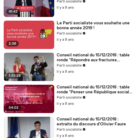
Parti socialiste
il y a 8 ans
41:42
Le Parti socialiste vous souhaite une
bonne année 2019 !
Parti socialiste
il y a 8 ans
2:36
Conseil national du 15/12/2018 : table
ronde "Répondre aux fractures
territoriales, républicaines et
Parti socialiste
démocratiques"
il y a 8 ans
1:33:28
Conseil national du 15/12/2018 : table
ronde "Penser une République sociale
et écologique plus juste"
Parti socialiste
il y a 8 ans
54:02
Conseil national du 15/12/2018 :
extraits du discours d'Olivier Faure
Parti socialiste
il y a 8 ans