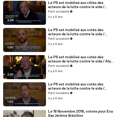
Le PS est mobilisé aux côtés des
acteurs de la lutte contre le sida /
Didier Jayle, médecin, fondateur du
Parti socialiste
site vih.org - 1/5
il y a 8 ans
2:26
Le PS est mobilisé aux cotés des
acteurs de la lutte contre le sida /
Lennie Nicollet, président de HES -
Parti socialiste
5/5
il y a 8 ans
1:20
Le PS est mobilisé aux cotés des
acteurs de la lutte contre le sida / Alain
BONNINEAU, président de AIDES IDF /
Parti socialiste
4/5
il y a 8 ans
2:01
Le PS est mobilisé aux cotés des
acteurs de la lutte contre le sida /
Roman Krakovsky, président de
Parti socialiste
Séropotes - 3/5
il y a 8 ans
1:20
Le 18 Novembre 2018, votons pour Eva
Sas Jérôme Brézillon