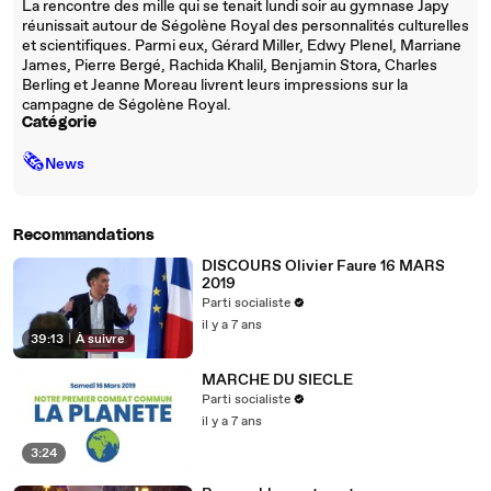
La rencontre des mille qui se tenait lundi soir au gymnase Japy
réunissait autour de Ségolène Royal des personnalités culturelles
et scientifiques. Parmi eux, Gérard Miller, Edwy Plenel, Marriane
James, Pierre Bergé, Rachida Khalil, Benjamin Stora, Charles
Berling et Jeanne Moreau livrent leurs impressions sur la
campagne de Ségolène Royal.
Catégorie
🗞
News
Recommandations
DISCOURS Olivier Faure 16 MARS
2019
Parti socialiste
il y a 7 ans
39:13
|
À suivre
MARCHE DU SIECLE
Parti socialiste
il y a 7 ans
3:24