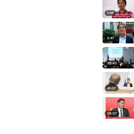
1:44
2:47
39:43
41:07
26:07