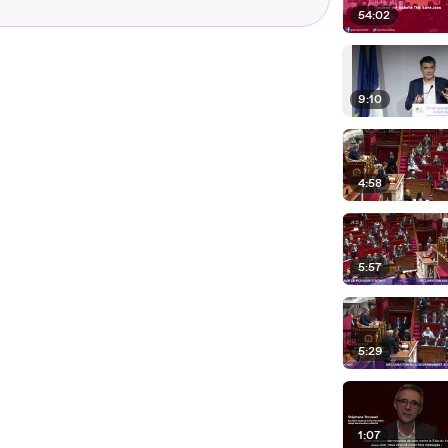
54:02
9:10
4:58
5:57
5:29
1:07