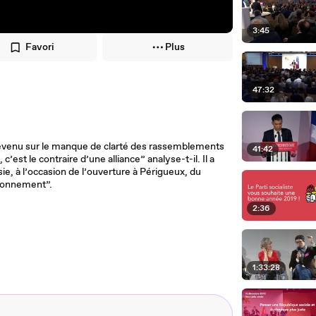
3:45
Favori
Plus
47:32
t revenu sur le manque de clarté des rassemblements
41:42
c’est le contraire d’une alliance” analyse-t-il. Il a
sie, à l’occasion de l’ouverture à Périgueux, du
isonnement”.
2:36
1:33:28