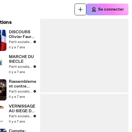
Se connecter
tions
DISCOURS
Olivier Faure
16 MARS 2019
Parti socialiste
il y a 7 ans
MARCHE DU
SIECLE
Parti socialiste
il y a 7 ans
Rassembleme
nt contre
l'antisémitis
Parti socialiste
me
il y a 7 ans
VERNISSAGE
AU SIEGE DU
PARTI
Parti socialiste
SOCIALISTE
il y a 7 ans
Compte-