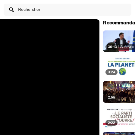
Rechercher
Recommanda
39:13
|
À suivre
3:24
2:55
2:22