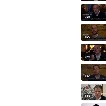
2:26
1:20
2:01
1:20
1:23