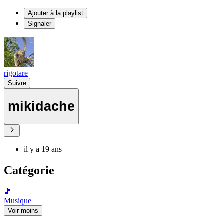
Ajouter à la playlist
Signaler
rigotare
Suivre
mikidache
il y a 19 ans
Catégorie
🎵
Musique
Voir moins