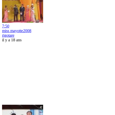
7:50
miss mayotte2008
rigotare
il y a 18 ans