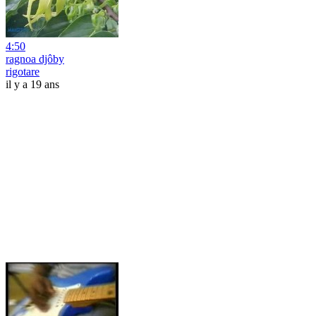
4:50
ragnoa djôby
rigotare
il y a 19 ans