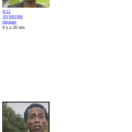
4:12
AVSEQ06
rigotare
il y a 20 ans