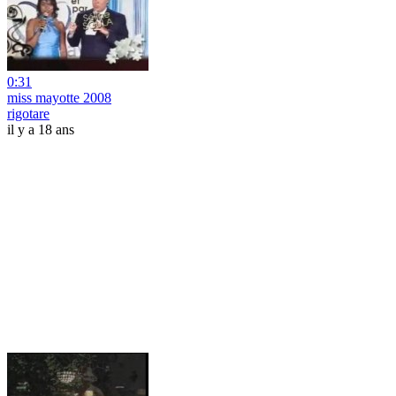
0:31
miss mayotte 2008
rigotare
il y a 18 ans