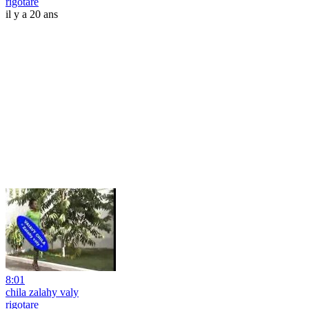
rigotare
il y a 20 ans
8:01
chila zalahy valy
rigotare