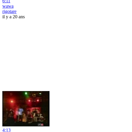
6:11
wawa
rigotare
il y a 20 ans
4:13