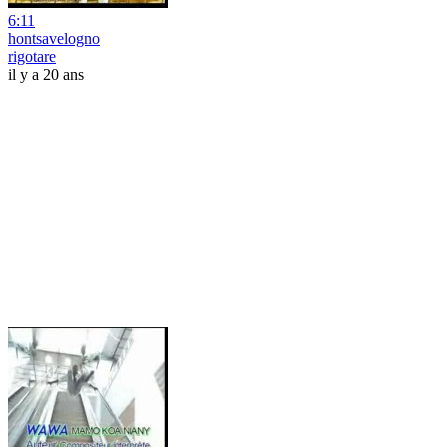
6:11
hontsavelogno
rigotare
il y a 20 ans