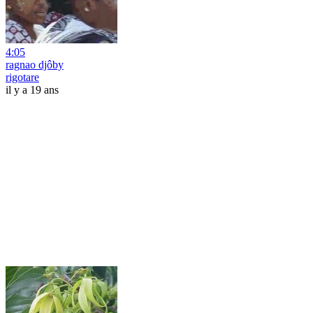
4:05
ragnao djôby
rigotare
il y a 19 ans