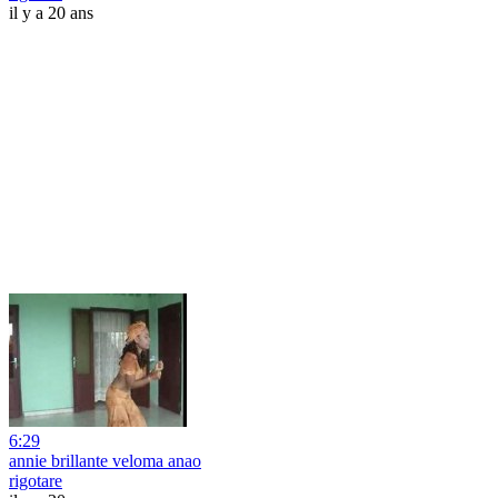
il y a 20 ans
6:29
annie brillante veloma anao
rigotare