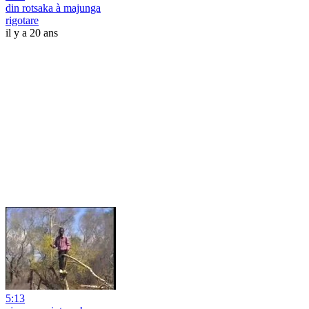
din rotsaka à majunga
rigotare
il y a 20 ans
5:13