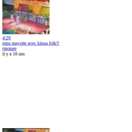
4:29
miss mayotte avec kinga folk!!
rigotare
il y a 18 ans