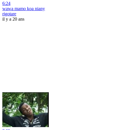
6:24
wawa mamo koa niany
rigotare
il y a 20 ans