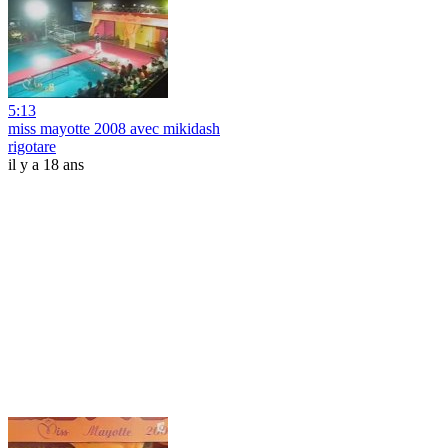
5:13
miss mayotte 2008 avec mikidash
rigotare
il y a 18 ans