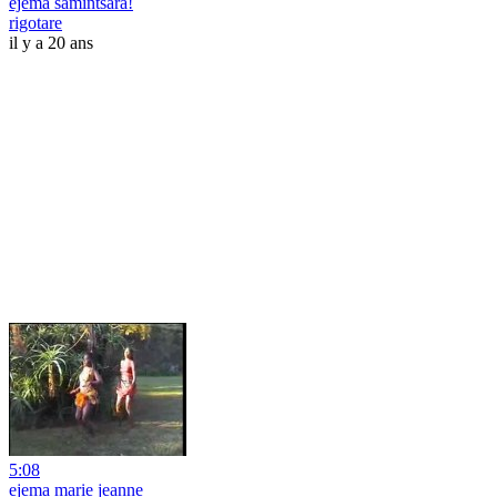
ejema samintsara!
rigotare
il y a 20 ans
5:08
ejema marie jeanne