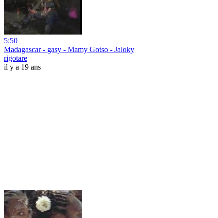
5:50
Madagascar - gasy - Mamy Gotso - Jaloky
rigotare
il y a 19 ans