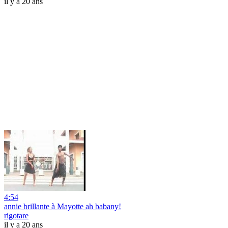
il y a 20 ans
4:54
annie brillante à Mayotte ah babany!
rigotare
il y a 20 ans