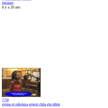
rigotare
il y a 20 ans
7:59
ejema et rabelaza ernest chila ela nihin