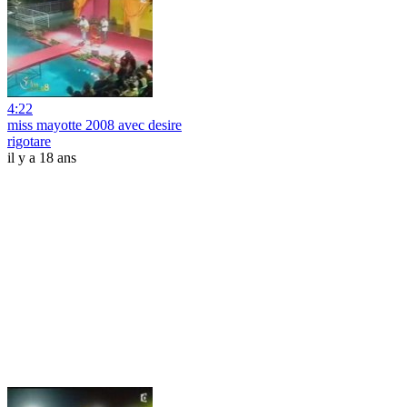
4:22
miss mayotte 2008 avec desire
rigotare
il y a 18 ans