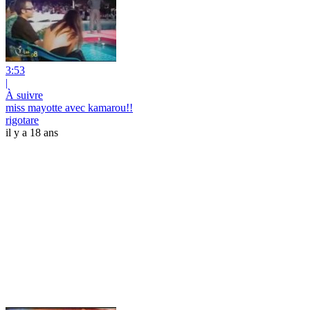
3:53
|
À suivre
miss mayotte avec kamarou!!
rigotare
il y a 18 ans