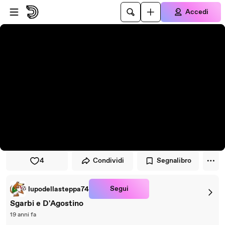
Vai al lettore
Passa al contenuto principale
Accedi
4
Condividi
Segnalibro
Segui
lupodellasteppa74
Sgarbi e D'Agostino
19 anni fa