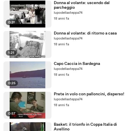
Donna al volante: uscendo dal
parcheggio
lupodellasteppa74
18 anni fa
0:31
Donna al volante: di ritorno a casa
lupodellasteppa74
18 anni fa
1:21
Capo Caccia in Sardegna
lupodellasteppa74
18 anni fa
0:25
Prete in volo con palloncini, disperso!
lupodellasteppa74
18 anni fa
0:57
Basket: il trionfo in Coppa Italia di
Avellino