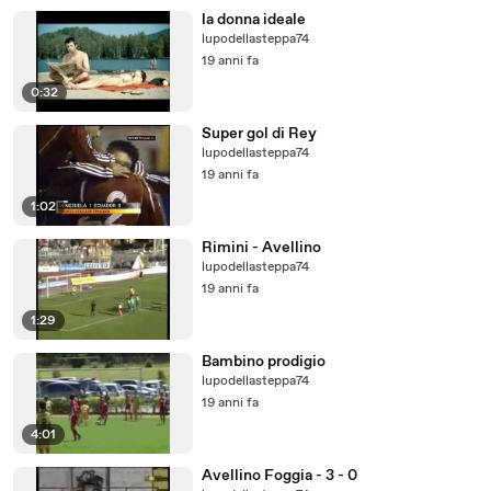
la donna ideale
lupodellasteppa74
19 anni fa
0:32
Super gol di Rey
lupodellasteppa74
19 anni fa
1:02
Rimini - Avellino
lupodellasteppa74
19 anni fa
1:29
Bambino prodigio
lupodellasteppa74
19 anni fa
4:01
Avellino Foggia - 3 - 0