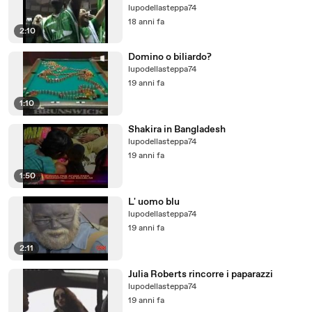
lupodellasteppa74
18 anni fa
2:10
Domino o biliardo?
lupodellasteppa74
19 anni fa
1:10
Shakira in Bangladesh
lupodellasteppa74
19 anni fa
1:50
L' uomo blu
lupodellasteppa74
19 anni fa
2:11
Julia Roberts rincorre i paparazzi
lupodellasteppa74
19 anni fa