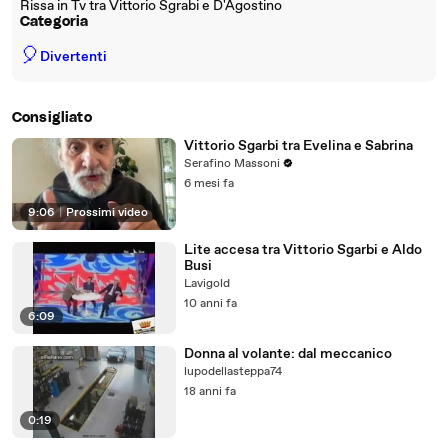
Rissa in Tv tra Vittorio Sgrabi e D'Agostino
Categoria
🎈
Divertenti
Consigliato
Vittorio Sgarbi tra Evelina e Sabrina
Serafino Massoni
6 mesi fa
9:06
|
Prossimi video
Lite accesa tra Vittorio Sgarbi e Aldo
Busi
Lavigold
10 anni fa
6:09
Donna al volante: dal meccanico
lupodellasteppa74
18 anni fa
0:19