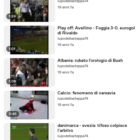
lupodellasteppa74
19 anni fa
1:59
Play off: Avellino - Foggia 3-0. eurogol
di Rivaldo
lupodellasteppa74
19 anni fa
1:01
Albania: rubato l'orologio di Bush
lupodellasteppa74
19 anni fa
1:08
Calcio: fenomeno di varsavia
lupodellasteppa74
19 anni fa
0:45
danimarca - svezia: tifoso colpisce
l'arbitro
lupodellasteppa74