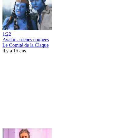
1:22
Avatar - scenes coupees
Le Comité de la Claque
il y a 15 ans