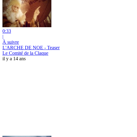
0:33
|
À suivre
L'ARCHE DE NOE - Teaser
Le Comité de la Claque
il y a 14 ans