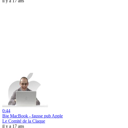
il y a 17 ans
0:44
Big MacBook - fausse pub Apple
Le Comité de la Claque
il y a 17 ans