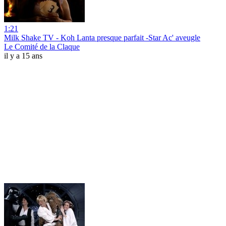
1:21
Milk Shake TV - Koh Lanta presque parfait -Star Ac' aveugle
Le Comité de la Claque
il y a 15 ans