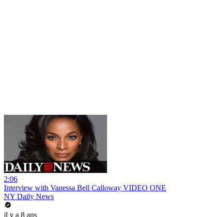
2:06
Interview with Vanessa Bell Calloway VIDEO ONE
NY Daily News
il y a 8 ans