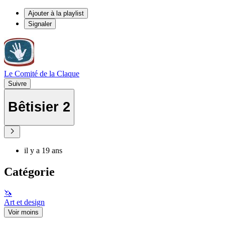
Ajouter à la playlist
Signaler
Le Comité de la Claque
Suivre
Bêtisier 2
il y a 19 ans
Catégorie
🦄
Art et design
Voir moins