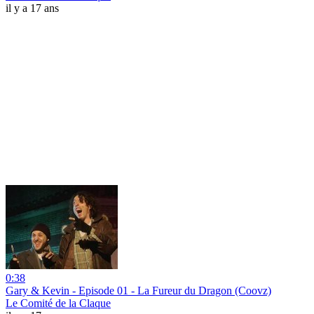
il y a 17 ans
0:38
Gary & Kevin - Episode 01 - La Fureur du Dragon (Coovz)
Le Comité de la Claque