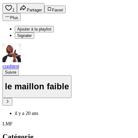
1
Partager
Favori
Plus
Ajouter à la playlist
Signaler
crashtest
Suivre
le maillon faible
il y a 20 ans
LMF
Catégorie