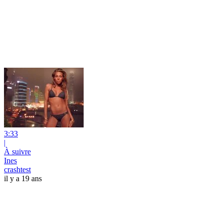
3:33
|
À suivre
Ines
crashtest
il y a 19 ans