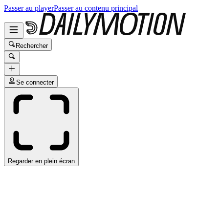
Passer au player
Passer au contenu principal
Rechercher
Se connecter
Regarder en plein écran