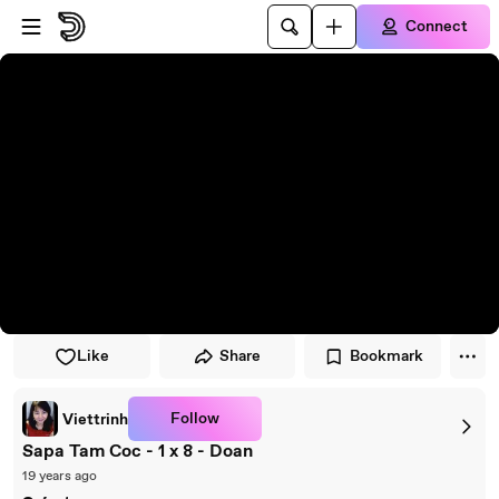
Skip to player
Skip to main content
Connect
Like
Share
Bookmark
Follow
Viettrinh
Sapa Tam Coc - 1 x 8 - Doan
19 years ago