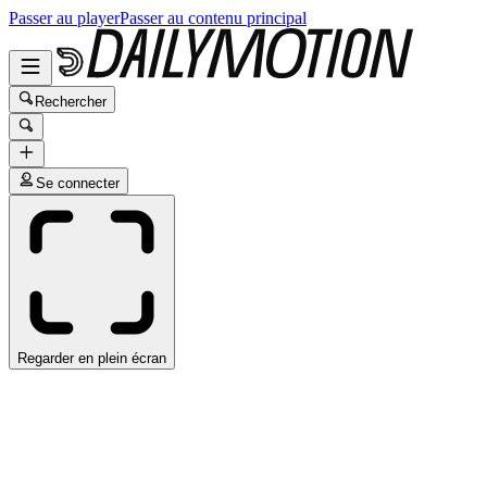
Passer au player
Passer au contenu principal
Rechercher
Se connecter
Regarder en plein écran