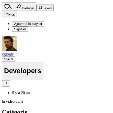
5
Partager
Favori
Plus
Ajouter à la playlist
Signaler
cgiorgi
Suivre
Developers
il y a 20 ans
la video culte
Catégorie