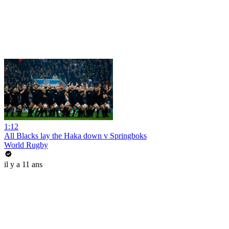
1:12
All Blacks lay the Haka down v Springboks
World Rugby
il y a 11 ans