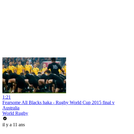
1:21
Fearsome All Blacks haka - Rugby World Cup 2015 final v
Australia
World Rugby
il y a 11 ans