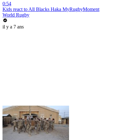
0:54
Kids react to All Blacks Haka MyRugbyMoment
World Rugby
il y a 7 ans