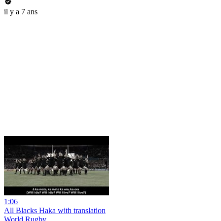
il y a 7 ans
1:06
All Blacks Haka with translation
World Rugby