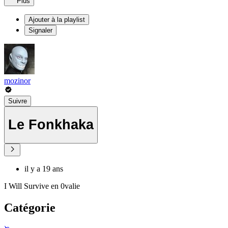
Plus
Ajouter à la playlist
Signaler
mozinor
Suivre
Le Fonkhaka
il y a 19 ans
I Will Survive en 0valie
Catégorie