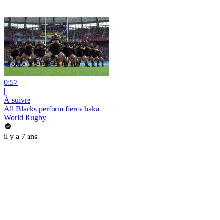
0:57
|
À suivre
All Blacks perform fierce haka
World Rugby
il y a 7 ans