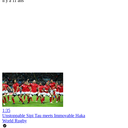
il y a 11 ans
1:35
Unstoppable Sipi Tau meets Immovable Haka
World Rugby