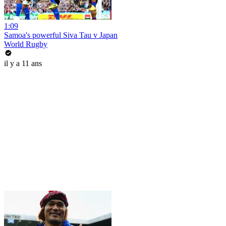
1:09
Samoa's powerful Siva Tau v Japan
World Rugby
il y a 11 ans