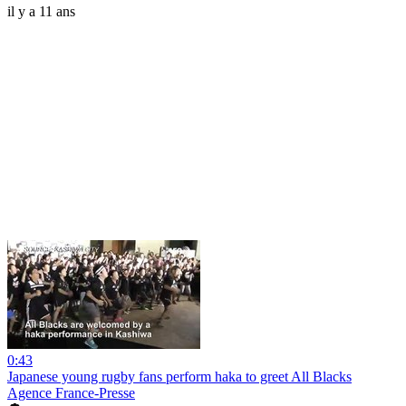
il y a 11 ans
0:43
Japanese young rugby fans perform haka to greet All Blacks
Agence France-Presse