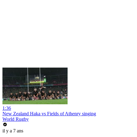
1:36
New Zealand Haka vs Fields of Athenry singing
World Rugby
il y a 7 ans