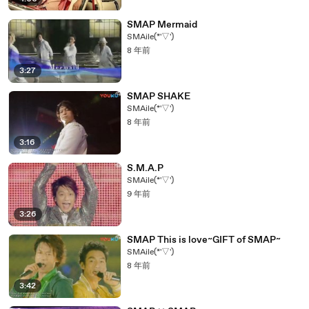
SMAP Mermaid
SMAile(*'▽')
8 年前
3:27
SMAP SHAKE
SMAile(*'▽')
8 年前
3:16
S.M.A.P
SMAile(*'▽')
9 年前
3:26
SMAP This is love~GIFT of SMAP~
SMAile(*'▽')
8 年前
3:42