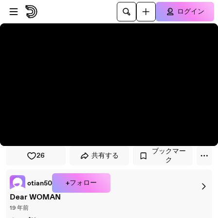
プレイヤーにスキップ
メインコンテンツにスキップ
ログイン
ブックマー
26
共有する
ク
+フォロー
otian50
Dear WOMAN
19 年前