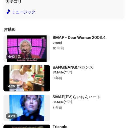
カテゴリ
🎵
ミュージック
お勧め
SMAP - Dear Woman 2006.4
ayumi
10 年前
4:43
|
次
BANG!BANG!バカンス
SMAile(*'▽')
9 年前
4:25
SMAP[PV]らいおんハート
SMAile(*'▽')
8 年前
4:29
Triangle