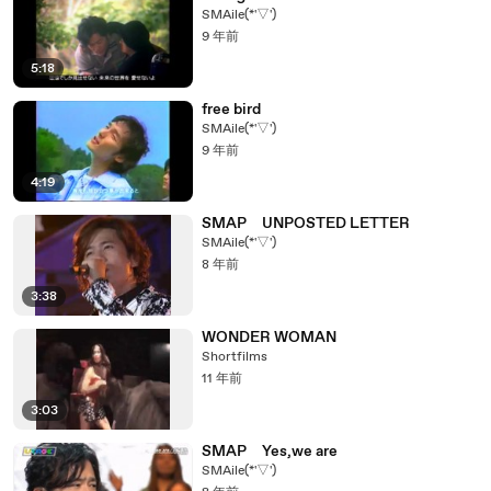
SMAile(*'▽')
9 年前
5:18
free bird
SMAile(*'▽')
9 年前
4:19
SMAP UNPOSTED LETTER
SMAile(*'▽')
8 年前
3:38
WONDER WOMAN
Shortfilms
11 年前
3:03
SMAP Yes,we are
SMAile(*'▽')