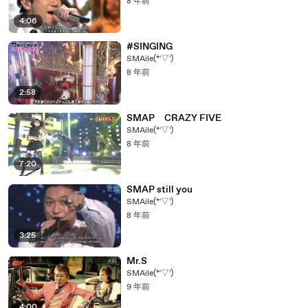
8 年前
4:06
#SINGING
SMAile(*'▽')
8 年前
2:58
SMAP CRAZY FIVE
SMAile(*'▽')
8 年前
7:20
SMAP still you
SMAile(*'▽')
8 年前
3:25
Mr.S
SMAile(*'▽')
9 年前
4:00