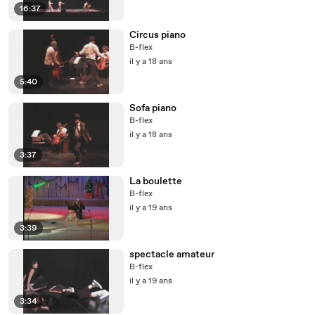
16:37
Circus piano
B-flex
il y a 18 ans
5:40
Sofa piano
B-flex
il y a 18 ans
3:37
La boulette
B-flex
il y a 19 ans
3:39
spectacle amateur
B-flex
il y a 19 ans
3:34