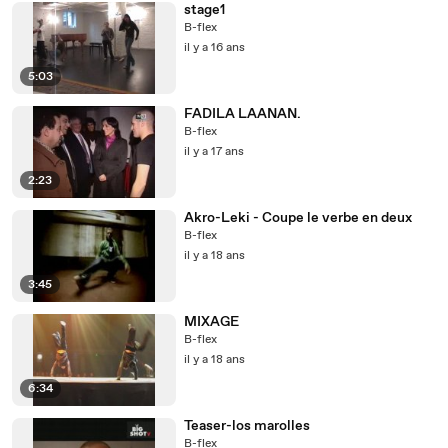
stage1
B-flex
il y a 16 ans
5:03
FADILA LAANAN.
B-flex
il y a 17 ans
2:23
Akro-Leki - Coupe le verbe en deux
B-flex
il y a 18 ans
3:45
MIXAGE
B-flex
il y a 18 ans
6:34
Teaser-los marolles
B-flex