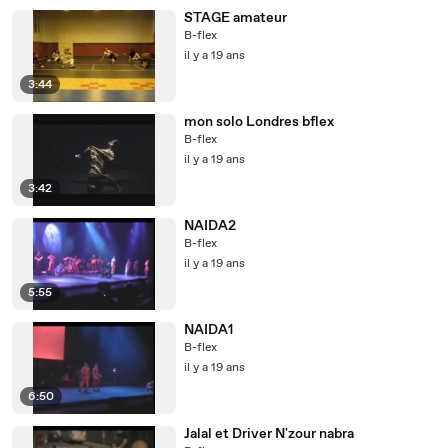
STAGE amateur
B-flex
il y a 19 ans
3:44
mon solo Londres bflex
B-flex
il y a 19 ans
3:42
NAIDA2
B-flex
il y a 19 ans
5:55
NAIDA1
B-flex
il y a 19 ans
6:50
Jalal et Driver N'zour nabra