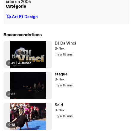
créé en 2005
Catégorie
🦄
Art Et Design
Recommandations
DJ Da Vinci
B-flex
il y a 15 ans
8:41
|
À suivre
stague
B-flex
il y a 15 ans
2:58
Said
B-flex
il y a 15 ans
0:18