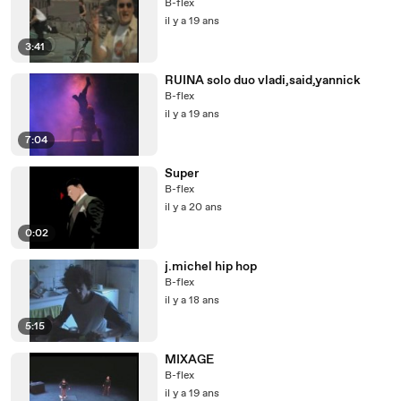
B-flex
il y a 19 ans
3:41
RUINA solo duo vladi,said,yannick
B-flex
il y a 19 ans
7:04
Super
B-flex
il y a 20 ans
0:02
j.michel hip hop
B-flex
il y a 18 ans
5:15
MIXAGE
B-flex
il y a 19 ans