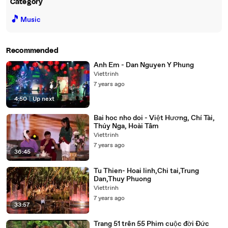
Category
🎵
Music
Recommended
Anh Em - Dan Nguyen Y Phung
Viettrinh
7 years ago
4:50
|
Up next
Bai hoc nho doi - Việt Hương, Chí Tài,
Thúy Nga, Hoài Tâm
Viettrinh
7 years ago
36:45
Tu Thien- Hoai linh,Chi tai,Trung
Dan,Thuy Phuong
Viettrinh
7 years ago
33:57
Trang 51 trên 55 Phim cuộc đời Đức