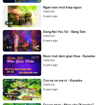
Ngan nam mot kiep nguoi
Viettrinh
8 years ago
4:06
Dung Noi Yeu Toi - Bang Tam
Viettrinh
8 years ago
5:12
Nuoc mat dem giao thua - Karaoke
Viettrinh
8 years ago
26:32
Con se ve me oi - Karaoke
Viettrinh
8 years ago
4:32