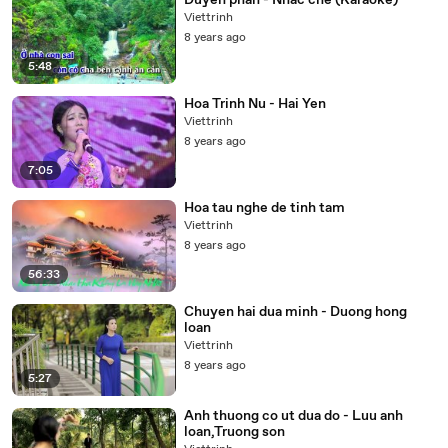
Duyen phan - Nhac che (Karaoke)
Viettrinh
8 years ago
5:48
Hoa Trinh Nu - Hai Yen
Viettrinh
8 years ago
7:05
Hoa tau nghe de tinh tam
Viettrinh
8 years ago
56:33
Chuyen hai dua minh - Duong hong
loan
Viettrinh
8 years ago
5:27
Anh thuong co ut dua do - Luu anh
loan,Truong son