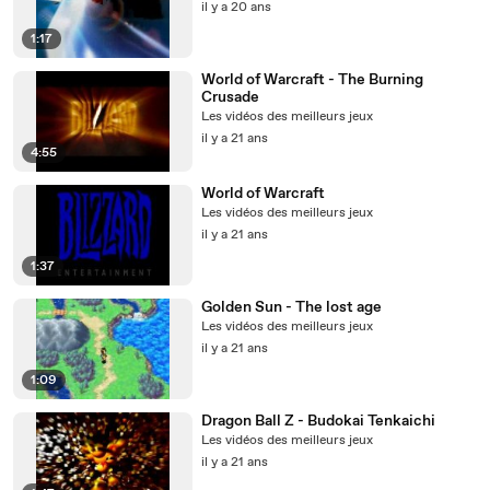
il y a 20 ans
1:17
World of Warcraft - The Burning
Crusade
Les vidéos des meilleurs jeux
il y a 21 ans
4:55
World of Warcraft
Les vidéos des meilleurs jeux
il y a 21 ans
1:37
Golden Sun - The lost age
Les vidéos des meilleurs jeux
il y a 21 ans
1:09
Dragon Ball Z - Budokai Tenkaichi
Les vidéos des meilleurs jeux
il y a 21 ans