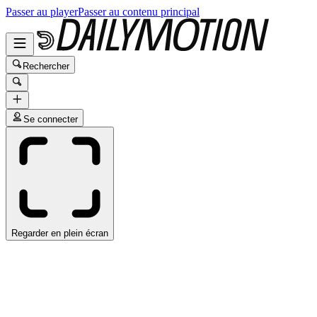
Passer au player
Passer au contenu principal
Rechercher
Se connecter
Regarder en plein écran