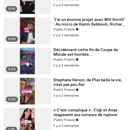
il y a 3 semaines
0:14
"J'ai un énorme projet avec Will Smith"
: Au micro de Karim Sebbouh, Richard
Orlinski dit tout au Public
Public France
il y a 3 semaines
0:50
Décidément cette fin de Coupe du
Monde est horrible...
Public France
il y a 3 semaines
0:23
Stephane Henon, de Plus belle la vie,
n'est pas peu fier
Public France
il y a 3 semaines
0:20
« C’est compliqué » : Fidji et Anas
réagissent aux rumeurs de rupture
Public France
il y a 3 semaines
1:26