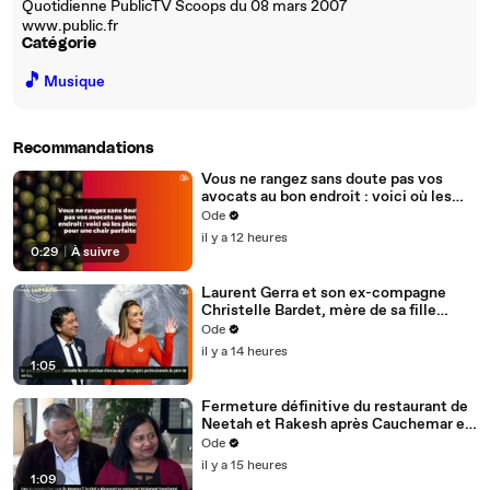
Quotidienne PublicTV Scoops du 08 mars 2007
www.public.fr
Catégorie
🎵
Musique
Recommandations
Vous ne rangez sans doute pas vos
avocats au bon endroit : voici où les
placer pour une chair parfaite
Ode
il y a 12 heures
0:29
|
À suivre
Laurent Gerra et son ex-compagne
Christelle Bardet, mère de sa fille
Célestine, toujours en très bons
Ode
termes, la preuve en images
il y a 14 heures
1:05
Fermeture définitive du restaurant de
Neetah et Rakesh après Cauchemar en
cuisine, Philippe Etchebest pensait les
Ode
avoir sauvés
il y a 15 heures
1:09