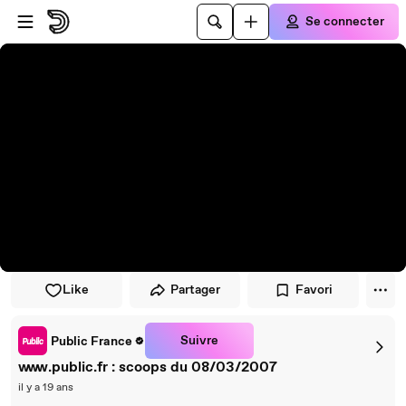
Passer au player
Passer au contenu principal
Se connecter
Like
Partager
Favori
Suivre
Public France
www.public.fr : scoops du 08/03/2007
il y a 19 ans