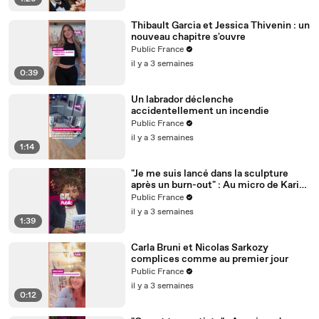
Thibault Garcia et Jessica Thivenin : un
nouveau chapitre s'ouvre
Public France
il y a 3 semaines
0:39
Un labrador déclenche
accidentellement un incendie
Public France
il y a 3 semaines
1:14
"Je me suis lancé dans la sculpture
après un burn-out" : Au micro de Karim
Sebbouh, Richard Orlinski dit tout au
Public France
Public
il y a 3 semaines
1:39
Carla Bruni et Nicolas Sarkozy
complices comme au premier jour
Public France
il y a 3 semaines
0:12