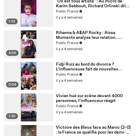
"On est tous artiste" : Au micro de
Karim Sebbouh, Richard Orlinski dit
tout au Public
Public France
il y a 4 semaines
1:33
Rihanna & A$AP Rocky : Aïssa
Moments analyse leur relation…
Couple toxique ? Rihanna serait-elle
Public France
malheureuse ?
il y a 4 semaines
4:59
Fidji Ruiz au bord du divorce ?
L’influenceuse fait de nouvelles
confidences
Public France
il y a 4 semaines
0:54
Vivian hué sur scène devant 4000
personnes, l’influenceur réagit
Public France
il y a 4 semaines
1:30
Victoire des Bleus face au Maroc (2-0)
: la France se qualifie pour les demi-