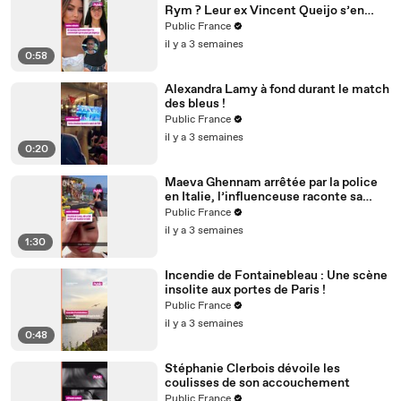
Rym ? Leur ex Vincent Queijo s’en
mêle !
Public France
il y a 3 semaines
0:58
Alexandra Lamy à fond durant le match
des bleus !
Public France
il y a 3 semaines
0:20
Maeva Ghennam arrêtée par la police
en Italie, l’influenceuse raconte sa
mésaventure
Public France
il y a 3 semaines
1:30
Incendie de Fontainebleau : Une scène
insolite aux portes de Paris !
Public France
il y a 3 semaines
0:48
Stéphanie Clerbois dévoile les
coulisses de son accouchement
Public France