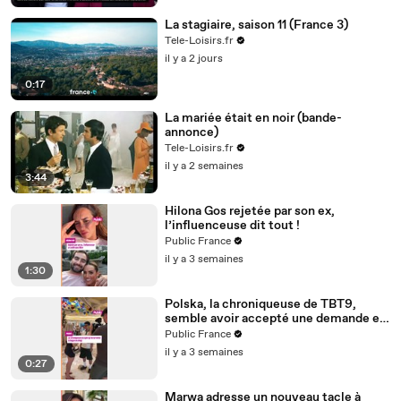
La stagiaire, saison 11 (France 3)
Tele-Loisirs.fr
il y a 2 jours
0:17
La mariée était en noir (bande-
annonce)
Tele-Loisirs.fr
il y a 2 semaines
3:44
Hilona Gos rejetée par son ex,
l’influenceuse dit tout !
Public France
il y a 3 semaines
1:30
Polska, la chroniqueuse de TBT9,
semble avoir accepté une demande en
mariage de son ami créateur de
Public France
contenu Anis
il y a 3 semaines
0:27
Marwa adresse un nouveau tacle à