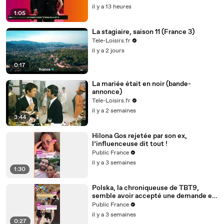
catégorique
il y a 13 heures
1:05
La stagiaire, saison 11 (France 3)
Tele-Loisirs.fr
il y a 2 jours
0:17
La mariée était en noir (bande-
annonce)
Tele-Loisirs.fr
il y a 2 semaines
3:44
Hilona Gos rejetée par son ex,
l’influenceuse dit tout !
Public France
il y a 3 semaines
1:30
Polska, la chroniqueuse de TBT9,
semble avoir accepté une demande en
mariage de son ami créateur de
Public France
contenu Anis
il y a 3 semaines
0:27