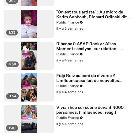
0:12
"On est tous artiste" : Au micro de
Karim Sebbouh, Richard Orlinski dit
tout au Public
Public France
il y a 3 semaines
1:33
Rihanna & A$AP Rocky : Aïssa
Moments analyse leur relation…
Couple toxique ? Rihanna serait-elle
Public France
malheureuse ?
il y a 4 semaines
4:59
Fidji Ruiz au bord du divorce ?
L’influenceuse fait de nouvelles
confidences
Public France
il y a 4 semaines
0:54
Vivian hué sur scène devant 4000
personnes, l’influenceur réagit
Public France
il y a 4 semaines
1:30