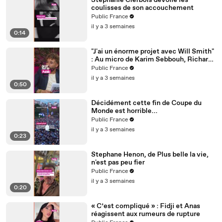
Stéphanie Clerbois dévoile les
coulisses de son accouchement
Public France
il y a 3 semaines
0:14
"J'ai un énorme projet avec Will Smith"
: Au micro de Karim Sebbouh, Richard
Orlinski dit tout au Public
Public France
il y a 3 semaines
0:50
Décidément cette fin de Coupe du
Monde est horrible...
Public France
il y a 3 semaines
0:23
Stephane Henon, de Plus belle la vie,
n'est pas peu fier
Public France
il y a 3 semaines
0:20
« C’est compliqué » : Fidji et Anas
réagissent aux rumeurs de rupture