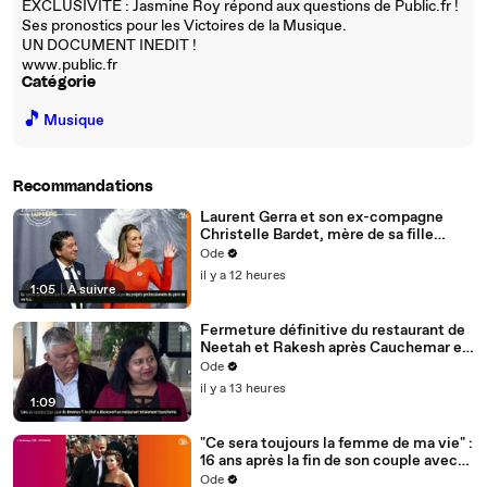
EXCLUSIVITE : Jasmine Roy répond aux questions de Public.fr !
Ses pronostics pour les Victoires de la Musique.
UN DOCUMENT INEDIT !
www.public.fr
Catégorie
🎵
Musique
Recommandations
Laurent Gerra et son ex-compagne
Christelle Bardet, mère de sa fille
Célestine, toujours en très bons
Ode
termes, la preuve en images
il y a 12 heures
1:05
|
À suivre
Fermeture définitive du restaurant de
Neetah et Rakesh après Cauchemar en
cuisine, Philippe Etchebest pensait les
Ode
avoir sauvés
il y a 13 heures
1:09
"Ce sera toujours la femme de ma vie" :
16 ans après la fin de son couple avec
Eva Longoria, Tony Parker est
Ode