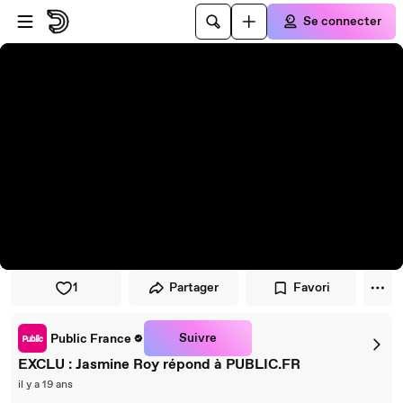
Passer au player
Passer au contenu principal
Se connecter
1
Partager
Favori
Suivre
Public France
EXCLU : Jasmine Roy répond à PUBLIC.FR
il y a 19 ans