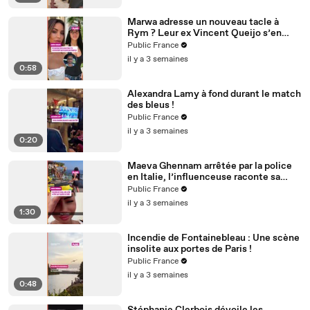
Marwa adresse un nouveau tacle à
Rym ? Leur ex Vincent Queijo s’en
mêle !
Public France
il y a 3 semaines
0:58
Alexandra Lamy à fond durant le match
des bleus !
Public France
il y a 3 semaines
0:20
Maeva Ghennam arrêtée par la police
en Italie, l’influenceuse raconte sa
mésaventure
Public France
il y a 3 semaines
1:30
Incendie de Fontainebleau : Une scène
insolite aux portes de Paris !
Public France
il y a 3 semaines
0:48