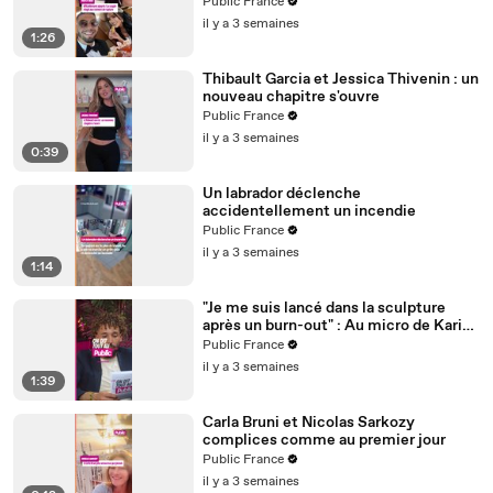
Public France
il y a 3 semaines
1:26
Thibault Garcia et Jessica Thivenin : un
nouveau chapitre s'ouvre
Public France
il y a 3 semaines
0:39
Un labrador déclenche
accidentellement un incendie
Public France
il y a 3 semaines
1:14
"Je me suis lancé dans la sculpture
après un burn-out" : Au micro de Karim
Sebbouh, Richard Orlinski dit tout au
Public France
Public
il y a 3 semaines
1:39
Carla Bruni et Nicolas Sarkozy
complices comme au premier jour
Public France
il y a 3 semaines