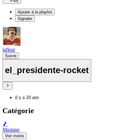
Plus
Ajouter à la playlist
Signaler
lafleur
Suivre
el_presidente-rocket
il y a 20 ans
Catégorie
🎵
Musique
Voir moins