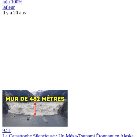
juju 100%
lafleur
il y a 20 ans
9:51
La Catastrophe Silencieuse : Un Méga-Tsunami Étonnant en Alaska