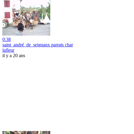
0:38
saint_andré_de_seignanx parrats char
lafleur
il y a 20 ans