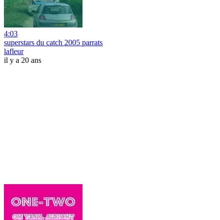
4:03
superstars du catch 2005 parrats
lafleur
il y a 20 ans