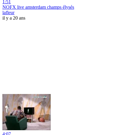
1:51
NOFX live amsterdam champs élysés
lafleur
il y a 20 ans
4:07