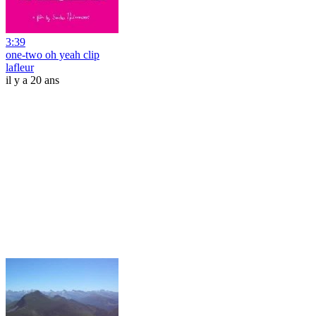
3:39
one-two oh yeah clip
lafleur
il y a 20 ans