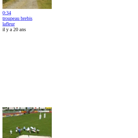
0:34
troupeau brebis
lafleur
il y a 20 ans