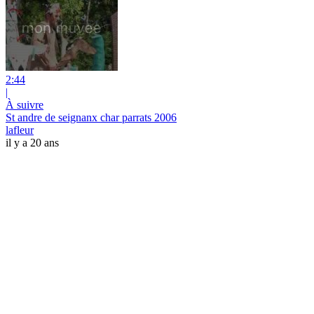
2:44
|
À suivre
St andre de seignanx char parrats 2006
lafleur
il y a 20 ans