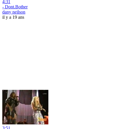
4:31
- Dont.Bother
dany neilson
il y a 19 ans
3:51