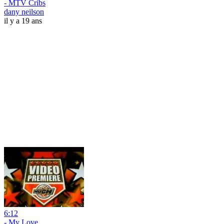
- MTV Cribs
dany neilson
il y a 19 ans
6:12
- My Love