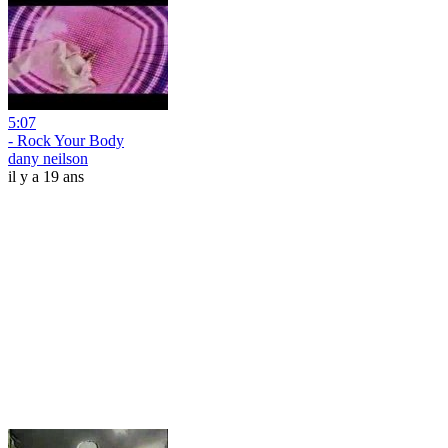
5:07
- Rock Your Body
dany neilson
il y a 19 ans