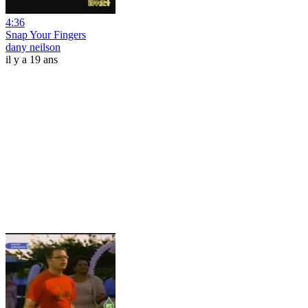
4:36
Snap Your Fingers
dany neilson
il y a 19 ans