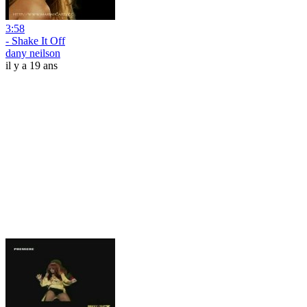
3:58
- Shake It Off
dany neilson
il y a 19 ans