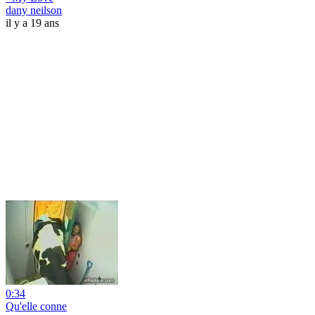
dany neilson
il y a 19 ans
0:34
Qu'elle conne