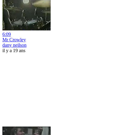
6:09
Mr Crowley
dany neilson
il y a 19 ans