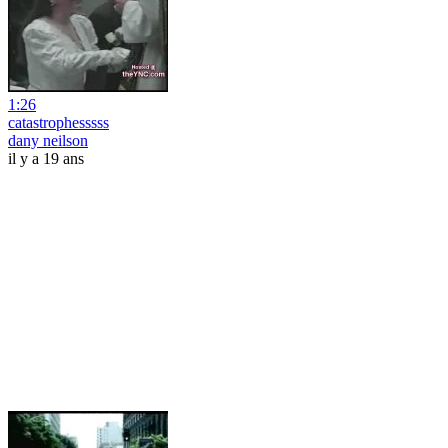
1:26
catastrophesssss
dany neilson
il y a 19 ans