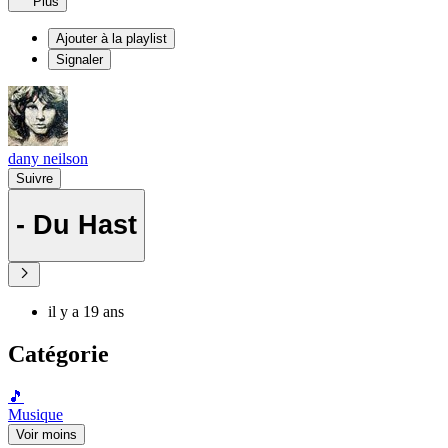
Plus
Ajouter à la playlist
Signaler
dany neilson
Suivre
- Du Hast
il y a 19 ans
Catégorie
🎵
Musique
Voir moins