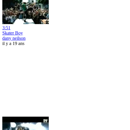
3:51
Skater Boy
dany neilson
il y a 19 ans