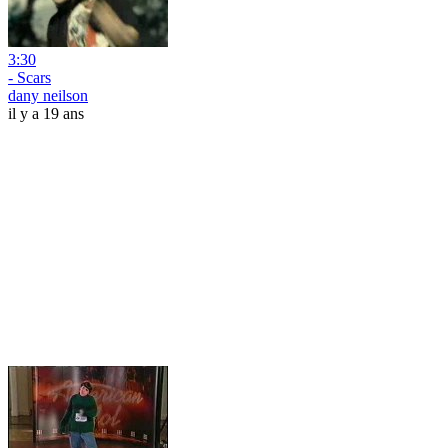
3:30
- Scars
dany neilson
il y a 19 ans