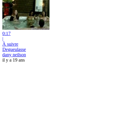
0:17
|
À suivre
Degueulasse
dany neilson
il y a 19 ans