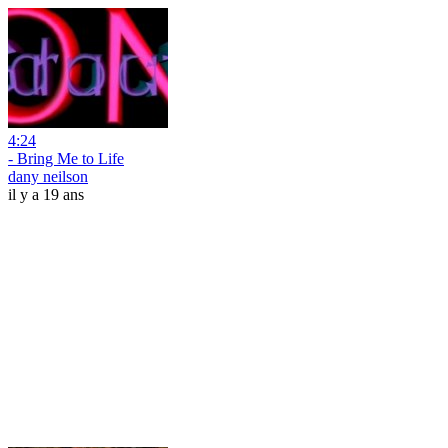
4:24
- Bring Me to Life
dany neilson
il y a 19 ans