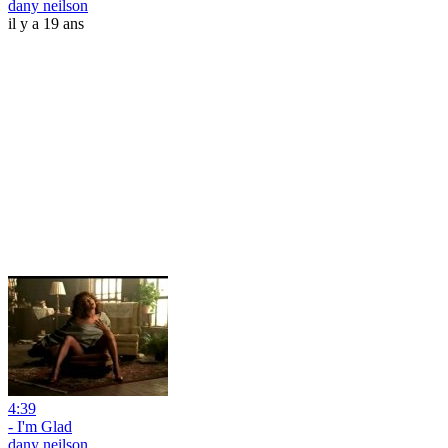
dany neilson
il y a 19 ans
4:39
- I'm Glad
dany neilson