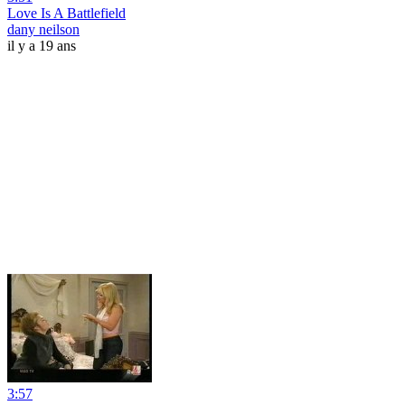
Love Is A Battlefield
dany neilson
il y a 19 ans
3:57