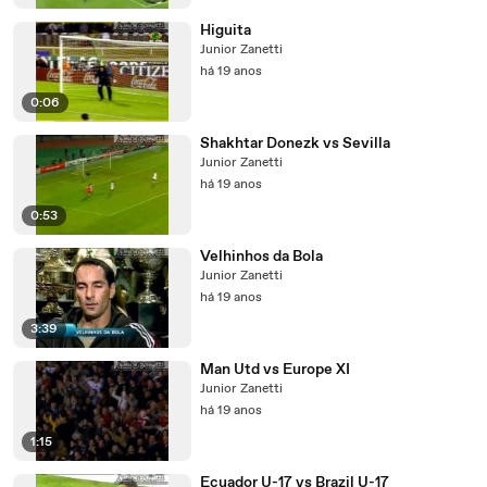
Higuita
Junior Zanetti
há 19 anos
0:06
Shakhtar Donezk vs Sevilla
Junior Zanetti
há 19 anos
0:53
Velhinhos da Bola
Junior Zanetti
há 19 anos
3:39
Man Utd vs Europe XI
Junior Zanetti
há 19 anos
1:15
Ecuador U-17 vs Brazil U-17