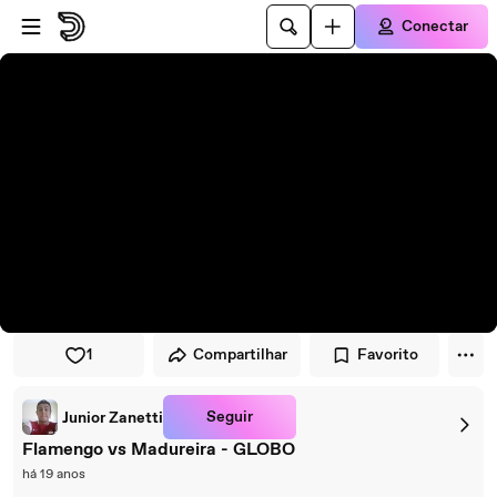
Pular para o player
Ir para o conteúdo principal
Conectar
1
Compartilhar
Favorito
Seguir
Junior Zanetti
Flamengo vs Madureira - GLOBO
há 19 anos