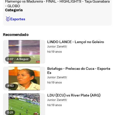
Flamengo vs Madureira - FINAL - HIGHLIGHTS - Taça Guanabara
- GLOBO
Categoria
🥇
Esportes
Recomendado
LINDO LANCE - Lençol no Goleiro
Junior Zanetti
há 19 anos
2:07
|
A Seguir
Botafogo - Prelecao do Cuca - Esporte
Es
Junior Zanetti
há 19 anos
9:43
LDU (ECU) vs River Plate (ARG)
Junior Zanetti
há 19 anos
0:21