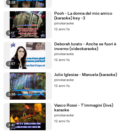
3:28
Pooh - La donna del mio amico
(karaoke) key -3
pinokaraoke
12 anni fa
5:17
Deborah Iurato - Anche se fuori è
inverno (videokaraoke)
pinokaraoke
12 anni fa
3:57
Julio Iglesias - Manuela (karaoke)
pinokaraoke
12 anni fa
3:36
Vasco Rossi - T'immagini (live)
karaoke
pinokaraoke
12 anni fa
3:41