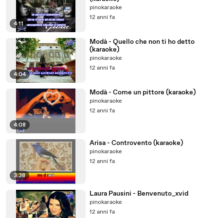
pinokaraoke
12 anni fa
4:11
Modà - Quello che non ti ho detto
(karaoke)
pinokaraoke
12 anni fa
4:04
Modà - Come un pittore (karaoke)
pinokaraoke
12 anni fa
4:08
Arisa - Controvento (karaoke)
pinokaraoke
12 anni fa
3:38
Laura Pausini - Benvenuto_xvid
pinokaraoke
12 anni fa