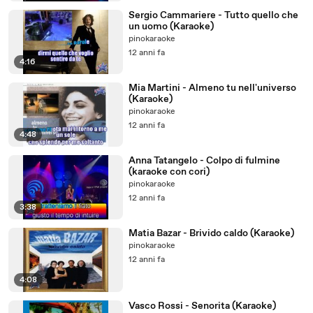
Sergio Cammariere - Tutto quello che
un uomo (Karaoke)
pinokaraoke
12 anni fa
4:16
Mia Martini - Almeno tu nell'universo
(Karaoke)
pinokaraoke
12 anni fa
4:48
Anna Tatangelo - Colpo di fulmine
(karaoke con cori)
pinokaraoke
12 anni fa
3:38
Matia Bazar - Brivido caldo (Karaoke)
pinokaraoke
12 anni fa
4:08
Vasco Rossi - Senorita (Karaoke)