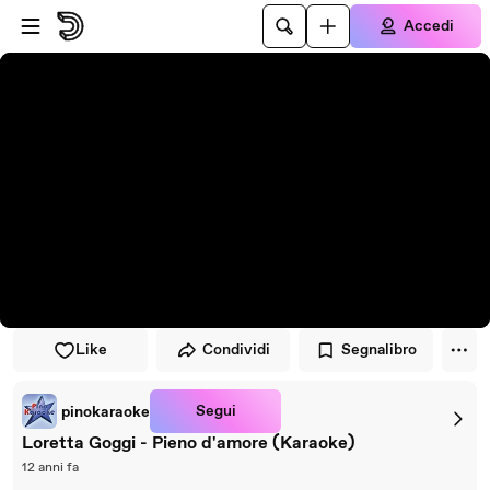
Vai al lettore
Passa al contenuto principale
Accedi
Like
Condividi
Segnalibro
Segui
pinokaraoke
Loretta Goggi - Pieno d'amore (Karaoke)
12 anni fa