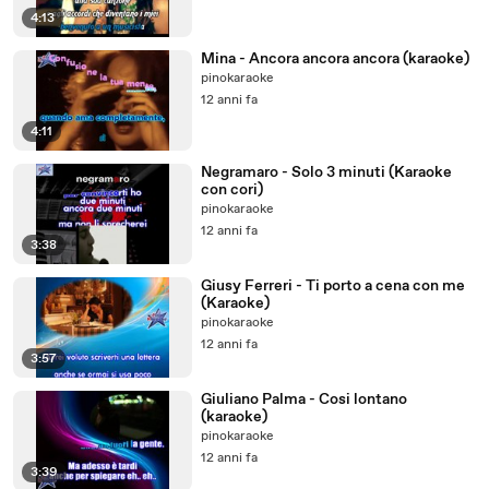
4:13
Mina - Ancora ancora ancora (karaoke)
pinokaraoke
12 anni fa
4:11
Negramaro - Solo 3 minuti (Karaoke
con cori)
pinokaraoke
12 anni fa
3:38
Giusy Ferreri - Ti porto a cena con me
(Karaoke)
pinokaraoke
12 anni fa
3:57
Giuliano Palma - Cosi lontano
(karaoke)
pinokaraoke
12 anni fa
3:39