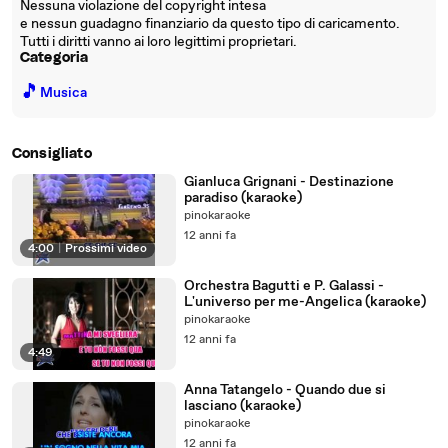
Nessuna violazione del copyright intesa
e nessun guadagno finanziario da questo tipo di caricamento.
Tutti i diritti vanno ai loro legittimi proprietari.
Categoria
🎵
Musica
Consigliato
Gianluca Grignani - Destinazione
paradiso (karaoke)
pinokaraoke
12 anni fa
4:00
|
Prossimi video
Orchestra Bagutti e P. Galassi -
L'universo per me-Angelica (karaoke)
pinokaraoke
12 anni fa
4:49
Anna Tatangelo - Quando due si
lasciano (karaoke)
pinokaraoke
12 anni fa