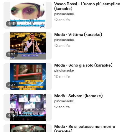
Vasco Rossi - L'uomo più semplice
(karaoke)
pinokaraoke
12 anni fa
4:15
Modà - Vittima (karaoke)
pinokaraoke
12 anni fa
3:37
Modà - Sono già solo (karaoke)
pinokaraoke
12 anni fa
3:37
Modà - Salvami (karaoke)
pinokaraoke
12 anni fa
4:19
Modà - Se si potesse non morire
(karaoke)