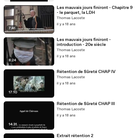
Les mauvais jours finiront - Chapitre 9
- le parquet, la LDH
Thomas Lacoste
il y a 18 ans
7:41
Les mauvais jours finiront -
introduction - 20e siècle
Thomas Lacoste
il y a 18 ans
8:24
Rétention de Sûreté CHAP IV
Thomas Lacoste
il y a 18 ans
17:10
Rétention de Sûreté CHAP III
Thomas Lacoste
il y a 18 ans
14:31
Extrait rétention 2