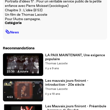
Portraits d'idées 17 : Pour un véritable service public de la petite
enfance avec Pierre Moisset (sociologue)
Chapitre 3 : L'idée (6'53)
Un film de Thomas Lacoste
Pour l'Autre campagne.
Catégorie
🗞
News
Recommandations
LA PAIX MAINTENANT, Une exigence
populaire
Thomas Lacoste
il y a 9 ans
23:36
|
À suivre
Les mauvais jours finiront -
introduction - 20e siècle
Thomas Lacoste
il y a 18 ans
4:53
Les Mauvais jours finiront - Préambule