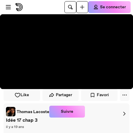
Passer au player
Passer au contenu principal
Se connecter
Like
Partager
Favori
Suivre
Thomas Lacoste
Idée 17 chap 3
il y a 19 ans