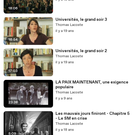
18:06
Universités, le grand soir 3
Thomas Lacoste
il y a 19 ans
16:54
Universités, le grand soir 2
Thomas Lacoste
il y a 19 ans
17:03
LA PAIX MAINTENANT, une exigence
populaire
Thomas Lacoste
il y a 9 ans
23:38
Les mauvais jours finiront - Chapitre 5
- Le SM en crise
Thomas Lacoste
il y a 18 ans
5:09