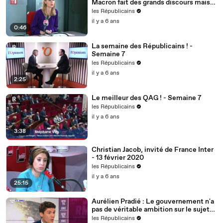
Macron fait des grands discours mais
nous voulons des actes !
les Républicains
il y a 6 ans
0:46
La semaine des Républicains ! -
Semaine 7
les Républicains
il y a 6 ans
2:25
Le meilleur des QAG ! - Semaine 7
les Républicains
il y a 6 ans
3:38
Christian Jacob, invité de France Inter
- 13 février 2020
les Républicains
il y a 6 ans
25:15
Aurélien Pradié : Le gouvernement n'a
pas de véritable ambition sur le sujet
du handicap.
les Républicains