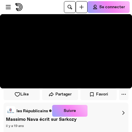
Passer au player
Passer au contenu principal
Se connecter
Like
Partager
Favori
Suivre
les Républicains
Massimo Nava écrit sur Sarkozy
il y a 19 ans