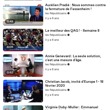
Aurélien Pradié : Nous sommes contre
la fermeture de Fessenheim !
les Républicains
il y a 6 ans
0:49
Le meilleur des QAG ! - Semaine 8
les Républicains
il y a 6 ans
4:06
Annie Genevard : La seule solution,
c'est une mesure d'âge.
les Républicains
il y a 6 ans
0:52
Christian Jacob, invité d'Europe 1 - 18
février 2020
les Républicains
il y a 6 ans
11:58
Virginie Duby-Muller : Emmanuel