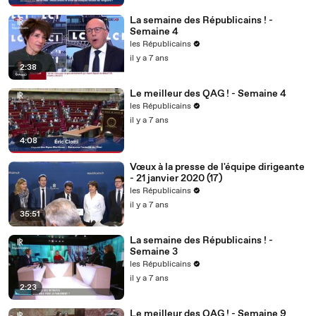
La semaine des Républicains ! -
Semaine 4
les Républicains
il y a 7 ans
2:38
Le meilleur des QAG ! - Semaine 4
les Républicains
il y a 7 ans
4:08
Vœux à la presse de l'équipe dirigeante
- 21 janvier 2020 (17)
les Républicains
il y a 7 ans
35:51
La semaine des Républicains ! -
Semaine 3
les Républicains
il y a 7 ans
2:23
Le meilleur des QAG ! - Semaine 9