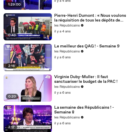
il y a 4 ans
1:29:00
Pierre-Henri Dumont : « Nous voulons
la réquisition de tous les dépôts de
carburant ! »
les Républicains
il y a 4 ans
0:43
Le meilleur des QAG ! - Semaine 9
les Républicains
il y a 6 ans
2:16
Virginie Duby-Muller : Il faut
sanctuariser le budget de la PAC !
les Républicains
il y a 6 ans
0:20
La semaine des Républicains ! -
Semaine 8
les Républicains
il y a 6 ans
2:17