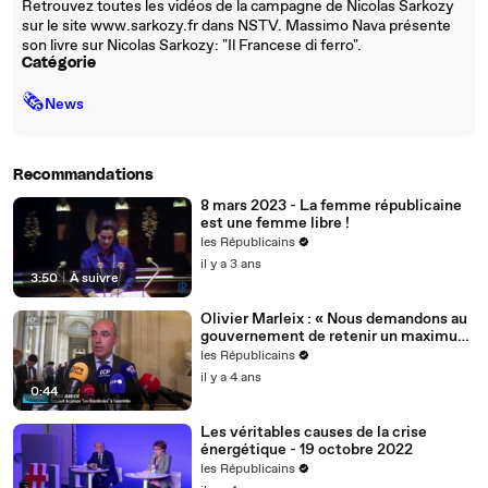
Retrouvez toutes les vidéos de la campagne de Nicolas Sarkozy
sur le site www.sarkozy.fr dans NSTV. Massimo Nava présente
son livre sur Nicolas Sarkozy: "Il Francese di ferro".
Catégorie
🗞
News
Recommandations
8 mars 2023 - La femme républicaine
est une femme libre !
les Républicains
il y a 3 ans
3:50
|
À suivre
Olivier Marleix : « Nous demandons au
gouvernement de retenir un maximum
de nos propositions. »
les Républicains
il y a 4 ans
0:44
Les véritables causes de la crise
énergétique - 19 octobre 2022
les Républicains