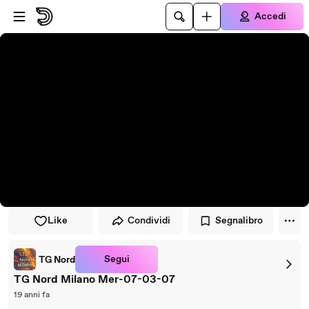
Vai al lettore
Passa al contenuto principale
Accedi
Like
Condividi
Segnalibro
Segui
TG Nord
TG Nord Milano Mer-07-03-07
19 anni fa