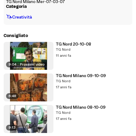
TG Nord Milano Mer-07-03-07
Categoria
🦄
Creatività
Consigliato
TG Nord 20-10-08
TG Nord
11 anni fa
9:04
|
Prossimi video
TG Nord Milano 09-10-09
TG Nord
17 anni fa
6:48
TG Nord Milano 08-10-09
TG Nord
17 anni fa
9:13