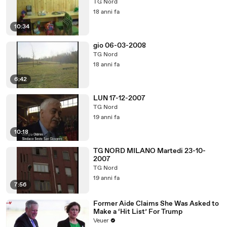
TG Nord
18 anni fa
10:34
gio 06-03-2008
TG Nord
18 anni fa
6:42
LUN 17-12-2007
TG Nord
19 anni fa
10:18
TG NORD MILANO Martedi 23-10-
2007
TG Nord
19 anni fa
7:56
Former Aide Claims She Was Asked to
Make a ‘Hit List’ For Trump
Veuer