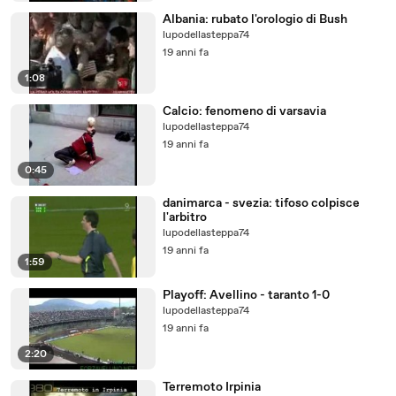
Albania: rubato l'orologio di Bush
lupodellasteppa74
19 anni fa
1:08
Calcio: fenomeno di varsavia
lupodellasteppa74
19 anni fa
0:45
danimarca - svezia: tifoso colpisce
l'arbitro
lupodellasteppa74
19 anni fa
1:59
Playoff: Avellino - taranto 1-0
lupodellasteppa74
19 anni fa
2:20
Terremoto Irpinia