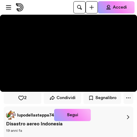
Vai al lettore
Passa al contenuto principale
Accedi
2
Condividi
Segnalibro
Segui
lupodellasteppa74
Disastro aereo Indonesia
19 anni fa