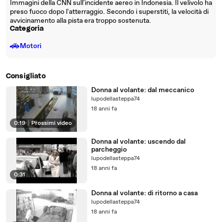
Immagini della CNN sull'incidente aereo in Indonesia. Il velivolo ha
preso fuoco dopo l'atterraggio. Secondo i superstiti, la velocità di
avvicinamento alla pista era troppo sostenuta.
Categoria
🚗
Motori
Consigliato
Donna al volante: dal meccanico
lupodellasteppa74
18 anni fa
0:19
|
Prossimi video
Donna al volante: uscendo dal
parcheggio
lupodellasteppa74
18 anni fa
0:31
Donna al volante: di ritorno a casa
lupodellasteppa74
18 anni fa