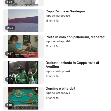
1:21
Capo Caccia in Sardegna
lupodellasteppa74
18 anni fa
0:25
Prete in volo con palloncini, disperso!
lupodellasteppa74
18 anni fa
0:57
Basket: il trionfo in Coppa Italia di
Avellino
lupodellasteppa74
18 anni fa
2:10
Domino o biliardo?
lupodellasteppa74
19 anni fa
1:10