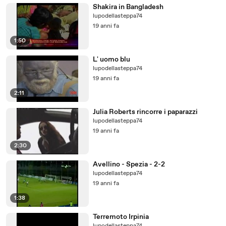
Shakira in Bangladesh
lupodellasteppa74
19 anni fa
1:50
L' uomo blu
lupodellasteppa74
19 anni fa
2:11
Julia Roberts rincorre i paparazzi
lupodellasteppa74
19 anni fa
2:30
Avellino - Spezia - 2-2
lupodellasteppa74
19 anni fa
1:38
Terremoto Irpinia