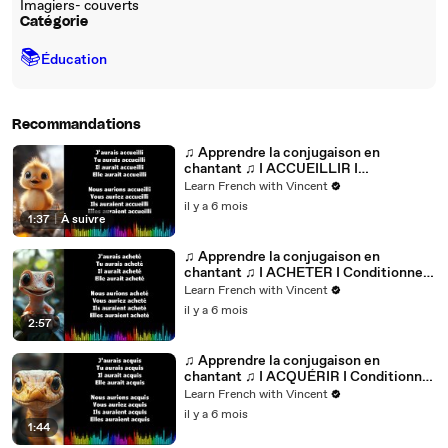
Imagiers- couverts
Catégorie
📚
Éducation
Recommandations
♫ Apprendre la conjugaison en
chantant ♫ I ACCUEILLIR I
Conditionnel Passé_
Learn French with Vincent
il y a 6 mois
1:37
|
À suivre
♫ Apprendre la conjugaison en
chantant ♫ I ACHETER I Conditionnel
Passé_
Learn French with Vincent
il y a 6 mois
2:57
♫ Apprendre la conjugaison en
chantant ♫ I ACQUÉRIR I Conditionnel
Passé_
Learn French with Vincent
il y a 6 mois
1:44