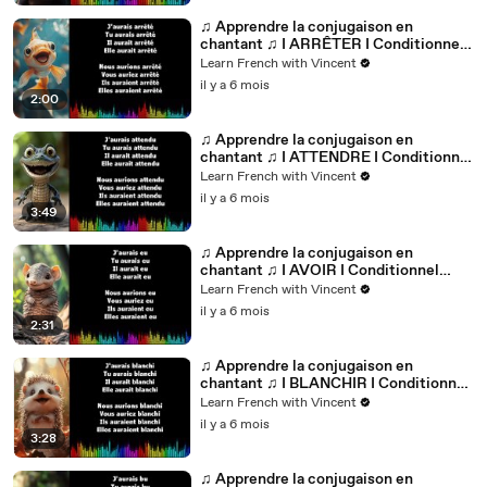
♫ Apprendre la conjugaison en
chantant ♫ I ARRÊTER I Conditionnel
Passé_
Learn French with Vincent
il y a 6 mois
2:00
♫ Apprendre la conjugaison en
chantant ♫ I ATTENDRE I Conditionnel
Passé_
Learn French with Vincent
il y a 6 mois
3:49
♫ Apprendre la conjugaison en
chantant ♫ I AVOIR I Conditionnel
Passé_
Learn French with Vincent
il y a 6 mois
2:31
♫ Apprendre la conjugaison en
chantant ♫ I BLANCHIR I Conditionnel
Passé_
Learn French with Vincent
il y a 6 mois
3:28
♫ Apprendre la conjugaison en