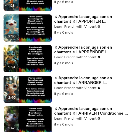
il y a 6 mois
1:28
♫ Apprendre la conjugaison en
chantant ♫ I APPORTER I
Conditionnel Passé_
Learn French with Vincent
il y a 6 mois
2:30
♫ Apprendre la conjugaison en
chantant ♫ I APPRENDRE I
Conditionnel Passé_
Learn French with Vincent
il y a 6 mois
1:50
♫ Apprendre la conjugaison en
chantant ♫ I ARRANGER I
Conditionnel Passé_
Learn French with Vincent
il y a 6 mois
2:40
♫ Apprendre la conjugaison en
chantant ♫ I ARRIVER I Conditionnel
Passé_
Learn French with Vincent
il y a 6 mois
1:47