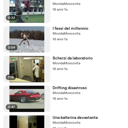
MovidaMoscovita
16 anni fa
0:32
I fessi del millennio
MovidaMoscovita
16 anni fa
0:54
Scherzi da laboratorio
MovidaMoscovita
16 anni fa
1:18
Drifting disastroso
MovidaMoscovita
16 anni fa
0:47
Una ballerina devastante
MovidaMoscovita