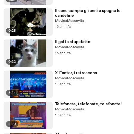
Il cane compie gli anni e spegne le
candeline
MovidaMoscovita
16 anni fa
0:28
Il gatto stupefatto
MovidaMoscovita
16 anni fa
0:33
X-Factor, i retroscena
MovidaMoscovita
18 anni fa
3:24
Telefonate, telefonate, telefonate!
MovidaMoscovita
18 anni fa
2:20