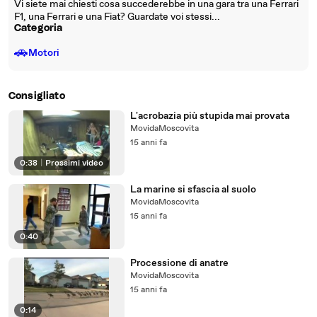
Vi siete mai chiesti cosa succederebbe in una gara tra una Ferrari
F1, una Ferrari e una Fiat? Guardate voi stessi...
Categoria
🚗
Motori
Consigliato
L'acrobazia più stupida mai provata
MovidaMoscovita
15 anni fa
0:38
|
Prossimi video
La marine si sfascia al suolo
MovidaMoscovita
15 anni fa
0:40
Processione di anatre
MovidaMoscovita
15 anni fa
0:14