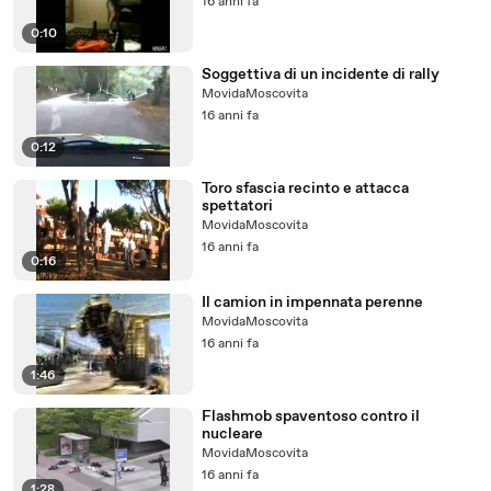
16 anni fa
0:10
Soggettiva di un incidente di rally
MovidaMoscovita
16 anni fa
0:12
Toro sfascia recinto e attacca
spettatori
MovidaMoscovita
16 anni fa
0:16
Il camion in impennata perenne
MovidaMoscovita
16 anni fa
1:46
Flashmob spaventoso contro il
nucleare
MovidaMoscovita
16 anni fa
1:28