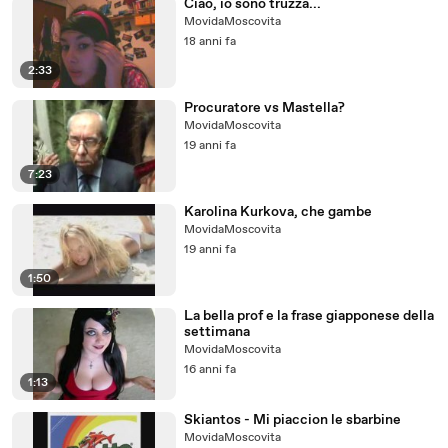
Ciao, io sono truzza...
MovidaMoscovita
18 anni fa
2:33
Procuratore vs Mastella?
MovidaMoscovita
19 anni fa
7:23
Karolina Kurkova, che gambe
MovidaMoscovita
19 anni fa
1:50
La bella prof e la frase giapponese della
settimana
MovidaMoscovita
16 anni fa
1:13
Skiantos - Mi piaccion le sbarbine
MovidaMoscovita