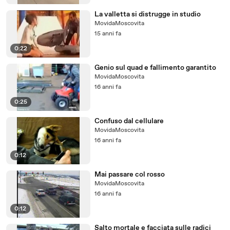
La valletta si distrugge in studio
MovidaMoscovita
15 anni fa
0:22
Genio sul quad e fallimento garantito
MovidaMoscovita
16 anni fa
0:25
Confuso dal cellulare
MovidaMoscovita
16 anni fa
0:12
Mai passare col rosso
MovidaMoscovita
16 anni fa
0:12
Salto mortale e facciata sulle radici