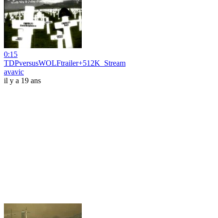
0:15
TDPversusWOLFtrailer+512K_Stream
avavic
il y a 19 ans