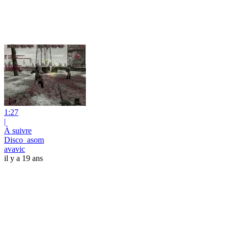
1:27
|
À suivre
Disco_asom
avavic
il y a 19 ans