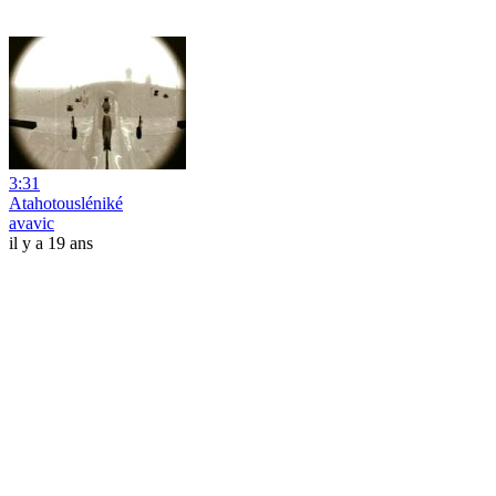
3:31
Atahotousléniké
avavic
il y a 19 ans