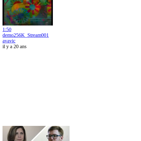
1:50
demo256K_Stream001
avavic
il y a 20 ans