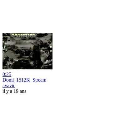
0:25
Domi_1512K_Stream
avavic
il y a 19 ans