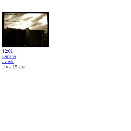
12:01
Omaha
avavic
il y a 19 ans