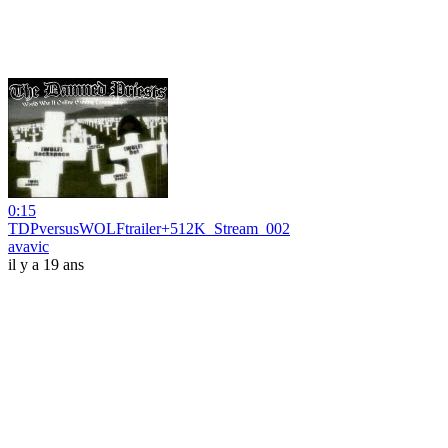
0:15
TDPversusWOLFtrailer+512K_Stream_002
avavic
il y a 19 ans