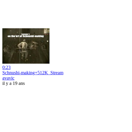
0:23
Schnushi-making+512K_Stream
avavic
il y a 19 ans