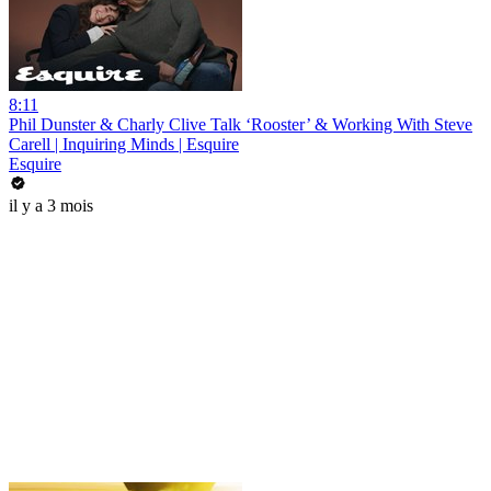
8:11
Phil Dunster & Charly Clive Talk ‘Rooster’ & Working With Steve
Carell | Inquiring Minds | Esquire
Esquire
il y a 3 mois