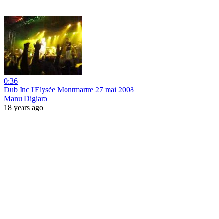
0:36
Dub Inc l'Elysée Montmartre 27 mai 2008
Manu Digiaro
18 years ago