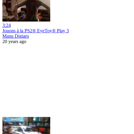
3:24
Jouons à la PS2® EyeToy® Play 3
Manu Digiaro
20 years ago