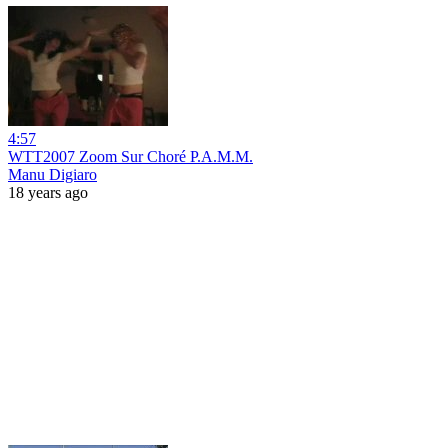
4:57
WTT2007 Zoom Sur Choré P.A.M.M.
Manu Digiaro
18 years ago