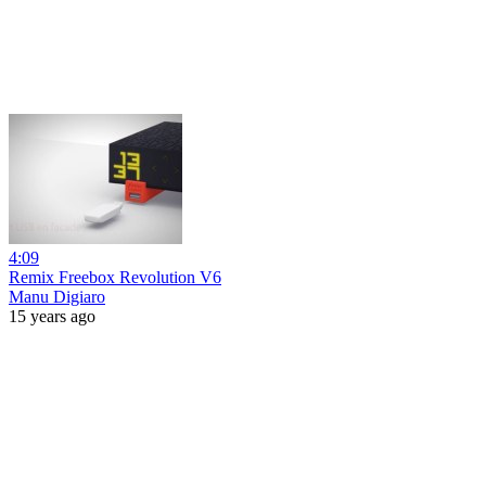
4:09
Remix Freebox Revolution V6
Manu Digiaro
15 years ago