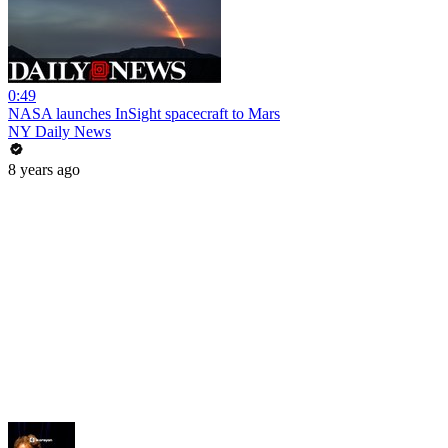
0:49
NASA launches InSight spacecraft to Mars
NY Daily News
8 years ago