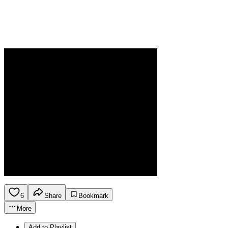
6
Share
Bookmark
More
Add to Playlist