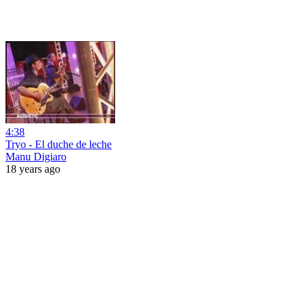
4:38
Tryo - El duche de leche
Manu Digiaro
18 years ago