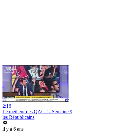
2:16
Le meilleur des QAG ! - Semaine 9
les Républicains
il y a 6 ans