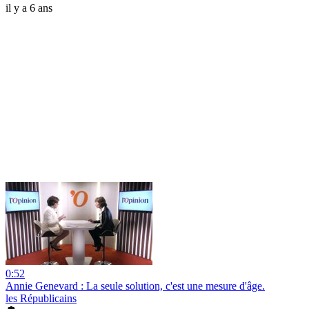
il y a 6 ans
0:52
Annie Genevard : La seule solution, c'est une mesure d'âge.
les Républicains