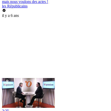
mais nous voulons des actes !
les Républicains
il y a 6 ans
2:25