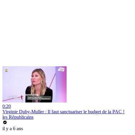
0:20
Virginie Duby-Muller : Il faut sanctuariser le budget de la PAC !
les Républicains
il y a 6 ans