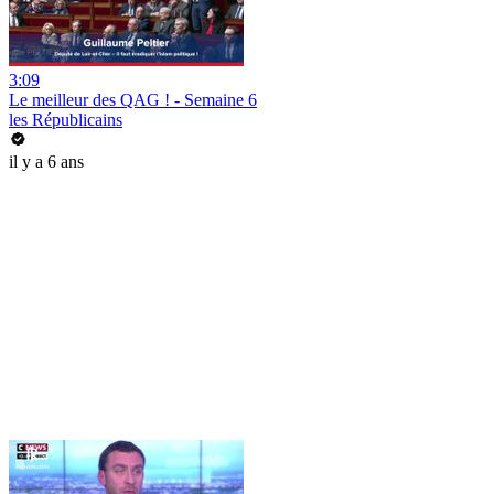
3:09
Le meilleur des QAG ! - Semaine 6
les Républicains
il y a 6 ans