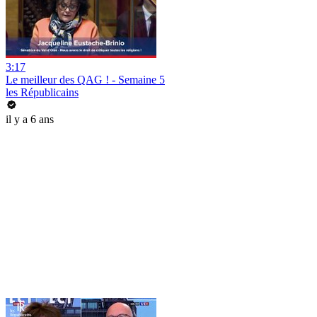
3:17
Le meilleur des QAG ! - Semaine 5
les Républicains
il y a 6 ans