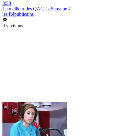
3:38
Le meilleur des QAG ! - Semaine 7
les Républicains
il y a 6 ans