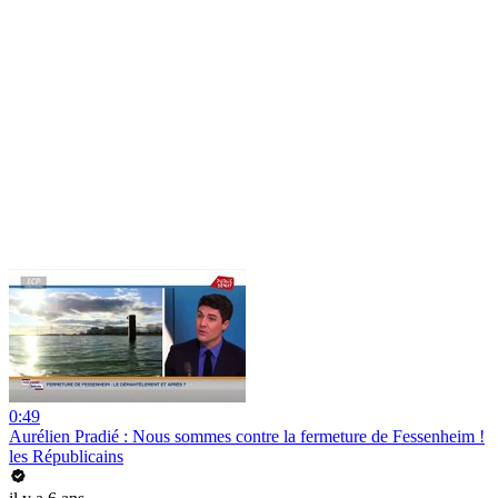
0:49
Aurélien Pradié : Nous sommes contre la fermeture de Fessenheim !
les Républicains