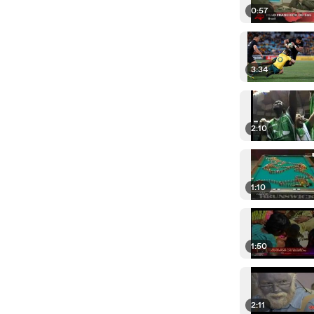
0:57
3:34
2:10
1:10
1:50
2:11