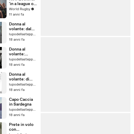
toghether!!
'in a league of
their own?'
World Rugby
11 anni fa
Donna al
volante: dal
meccanico
lupodellasteppa74
18 anni fa
Donna al
volante:
uscendo dal
lupodellasteppa74
parcheggio
18 anni fa
Donna al
volante: di
ritorno a casa
lupodellasteppa74
18 anni fa
Capo Caccia
in Sardegna
lupodellasteppa74
18 anni fa
Prete in volo
con