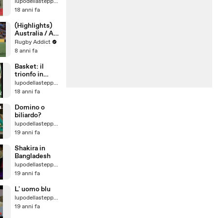
palloncini,
lupodellasteppa74
disperso!
18 anni fa
(Highlights)
Australia / All
Blacks - The
Rugby Addict
Rugby
8 anni fa
Championship
Basket: il
trionfo in
Coppa Italia di
lupodellasteppa74
Avellino
18 anni fa
Domino o
biliardo?
lupodellasteppa74
19 anni fa
Shakira in
Bangladesh
lupodellasteppa74
19 anni fa
L' uomo blu
lupodellasteppa74
19 anni fa