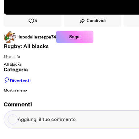
5
Condividi
Segui
lupodellasteppa74
Rugby: All blacks
19 anni fa
All blacks
Categoria
🎈
Divertenti
Mostra meno
Commenti
Aggiungi
il
tuo
commento