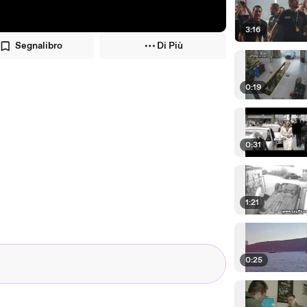
3:16
Segnalibro
Di Più
0:19
0:31
1:21
0:25