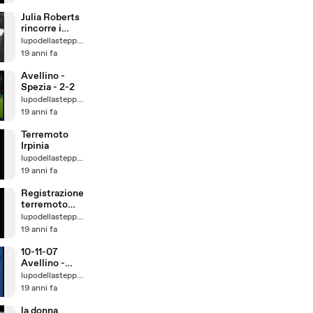
Julia Roberts
rincorre i
paparazzi
lupodellasteppa74
19 anni fa
Avellino -
Spezia - 2-2
lupodellasteppa74
19 anni fa
Terremoto
Irpinia
lupodellasteppa74
19 anni fa
Registrazione
terremoto
Irpinia
lupodellasteppa74
19 anni fa
10-11-07
Avellino -
Vicenza 3-0
lupodellasteppa74
19 anni fa
la donna