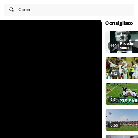
Cerca
Consigliato
Prossimi
1:10
|
video
3:13
5:54
0:56