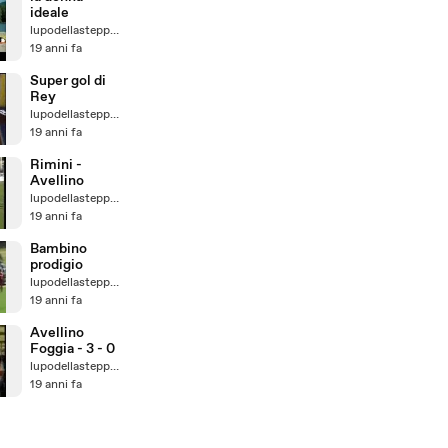
ideale
lupodellasteppa74
19 anni fa
Super gol di
Rey
lupodellasteppa74
19 anni fa
Rimini -
Avellino
lupodellasteppa74
19 anni fa
Bambino
prodigio
lupodellasteppa74
19 anni fa
Avellino
Foggia - 3 - 0
lupodellasteppa74
19 anni fa