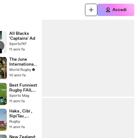
Accedi
All Blacks
'Captains' Ad
Sports747
11 anni fa
The June
Internationals
| Results Re-
World Rugby
Cap
10 anni fa
Best Funniest
Rugby FAILS
Vines
Sports Mag
Compilation
11 anni fa
2015 | Funny
Sports Fails
‪‎Haka‬ , ‪‎Cibi‬ ,
‪SipiTau‬ ,
‪SivaTau‬ ..the
Rugby
world cup
11 anni fa
permits us to
see them all
New Zealand: