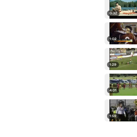
0:32
1:02
1:29
4:01
1:59