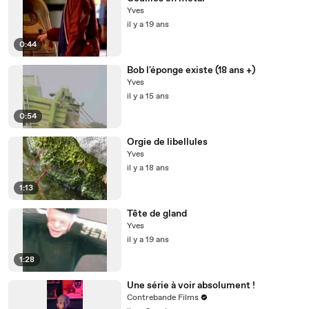
Yves
il y a 19 ans
0:44
Bob l'éponge existe (18 ans +)
Yves
il y a 15 ans
0:54
Orgie de libellules
Yves
il y a 18 ans
1:13
Tête de gland
Yves
il y a 19 ans
1:28
Une série à voir absolument !
Contrebande Films