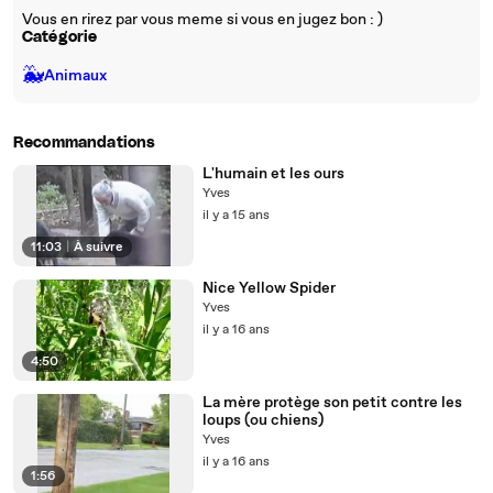
Vous en rirez par vous meme si vous en jugez bon : )
Catégorie
🐳
Animaux
Recommandations
L'humain et les ours
Yves
il y a 15 ans
11:03
|
À suivre
Nice Yellow Spider
Yves
il y a 16 ans
4:50
La mère protège son petit contre les
loups (ou chiens)
Yves
il y a 16 ans
1:56