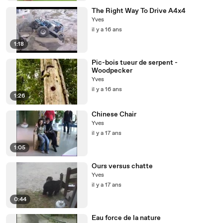
The Right Way To Drive A4x4
Yves
il y a 16 ans
1:18
Pic-bois tueur de serpent -
Woodpecker
Yves
il y a 16 ans
1:26
Chinese Chair
Yves
il y a 17 ans
1:05
Ours versus chatte
Yves
il y a 17 ans
0:44
Eau force de la nature