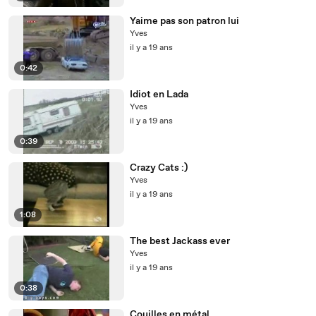
Yaime pas son patron lui
Yves
il y a 19 ans
0:42
Idiot en Lada
Yves
il y a 19 ans
0:39
Crazy Cats :)
Yves
il y a 19 ans
1:08
The best Jackass ever
Yves
il y a 19 ans
0:38
Couilles en métal