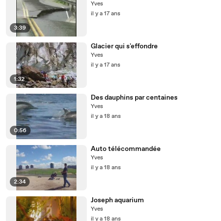
Yves
il y a 17 ans
3:39
Glacier qui s'effondre
Yves
il y a 17 ans
1:32
Des dauphins par centaines
Yves
il y a 18 ans
0:56
Auto télécommandée
Yves
il y a 18 ans
2:34
Joseph aquarium
Yves
il y a 18 ans