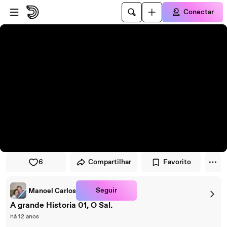
Pular para o player
Ir para o conteúdo principal
Conectar
6
Compartilhar
Favorito
Seguir
Manoel Carlos
A grande Historia 01, O Sal.
há 12 anos