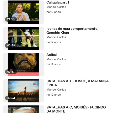
Caligula part 1
Manoel Carlos
há 12 anos
21:30
Icones do mau comportamento,
Genchis Khan
Manoel Carlos
há 12 anos
43:59
Anibal
Manoel Carlos
há 12 anos
43:57
BATALHAS A-C- JOSUÉ, A MATANÇA
ÉPICA
Manoel Carlos
há 12 anos
43:53
BATALHAS A.C, MOISÉS- FUGINDO
DA MORTE