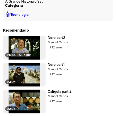
A Grande Historia o Sal.
Categoria
🤖
Tecnologia
Recomendado
Nero part2
Manoel Carlos
há 12 anos
20:56
|
A Seguir
Nero part1
Manoel Carlos
há 12 anos
23:04
Caligula part 2
Manoel Carlos
há 12 anos
22:26