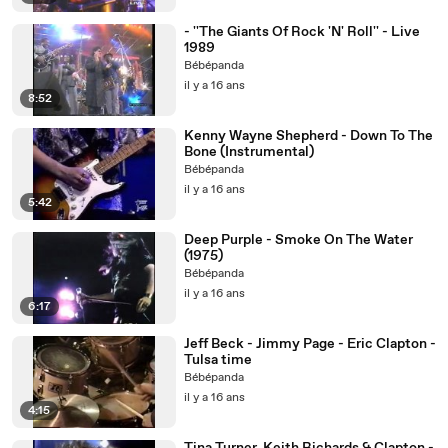
- ''The Giants Of Rock 'N' Roll'' - Live
1989
Bébépanda
il y a 16 ans
8:52
Kenny Wayne Shepherd - Down To The
Bone (Instrumental)
Bébépanda
il y a 16 ans
5:42
Deep Purple - Smoke On The Water
(1975)
Bébépanda
il y a 16 ans
6:17
Jeff Beck - Jimmy Page - Eric Clapton -
Tulsa time
Bébépanda
il y a 16 ans
4:15