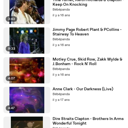
Tina Turner, Keith Richards & Clapton -
Keep On Knocking
Bébépanda
il y a 16 ans
3:43
Jimmy Page Robert Plant & PCollins -
Stairway To Heaven
Bébépanda
il y a 16 ans
9:33
Motley Crue, Skid Row, Zakk Wylde &
J.Bonham - Rock N' Roll
Bébépanda
il y a 16 ans
4:07
Anne Clark - Our Darkness (Live)
Bébépanda
il y a 17 ans
4:47
Dire Straits Clapton - Brothers In Arms
Wonderful Tonight