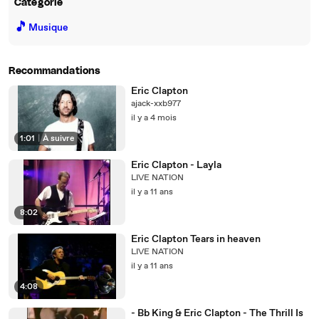
Catégorie
🎵
Musique
Recommandations
Eric Clapton
ajack-xxb977
il y a 4 mois
1:01
|
À suivre
Eric Clapton - Layla
LIVE NATION
il y a 11 ans
8:02
Eric Clapton Tears in heaven
LIVE NATION
il y a 11 ans
4:08
- Bb King & Eric Clapton - The Thrill Is