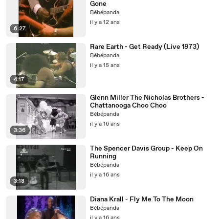
Gone
Bébépanda
il y a 12 ans
6:27
Rare Earth - Get Ready (Live 1973)
Bébépanda
il y a 15 ans
4:17
Glenn Miller The Nicholas Brothers -
Chattanooga Choo Choo
Bébépanda
il y a 16 ans
3:36
The Spencer Davis Group - Keep On
Running
Bébépanda
il y a 16 ans
3:18
Diana Krall - Fly Me To The Moon
Bébépanda
il y a 16 ans