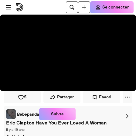
Passer au player
Passer au contenu principal
Se connecter
5
Partager
Favori
Suivre
Bébépanda
Eric Clapton Have You Ever Loved A Woman
il y a 19 ans