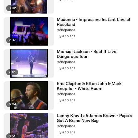
3:06
Madonna - Impressive Instant Live at
Roseland
Bébépanda
il y a 16 ans
2:37
Michael Jackson - Beat It Live
Dangerous Tour
Bébépanda
il y a 16 ans
7:16
Eric Clapton & Elton John & Mark
Knopfler - White Room
Bébépanda
il y a 16 ans
6:34
Lenny Kravitz & James Brown - Papa's
Got A Brand New Bag
Bébépanda
il y a 16 ans
3:51