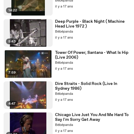
Bébépanda
il y a 17 ans
14:22
Deep Purple - Black Night ( Machine
Head Live 1972 )
Bébépanda
il y a 17 ans
5:43
Tower Of Power, Santana - What Is Hip
(Live 2006)
Bébépanda
il y a 17 ans
7:59
Dire Straits - Solid Rock (Live In
Sydney 1986)
Bébépanda
il y a 17 ans
4:47
Chicago Live Just You And Me Hard To
Say I'm Sorry Get Away
Bébépanda
il y a 17 ans