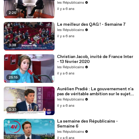
les Républicains
il y a 6 ans
2:25
Le meilleur des QAG ! - Semaine 7
les Républicains
il y a 6 ans
3:38
Christian Jacob, invité de France Inter
- 13 février 2020
les Républicains
il y a 6 ans
25:15
Aurélien Pradié : Le gouvernement n'a
pas de véritable ambition sur le sujet
du handicap.
les Républicains
il y a 6 ans
0:33
La semaine des Républicains -
Semaine 6
les Républicains
il y a 6 ans