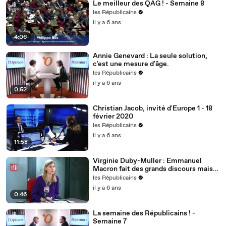
Le meilleur des QAG ! - Semaine 8
les Républicains
il y a 6 ans
4:06
Annie Genevard : La seule solution,
c'est une mesure d'âge.
les Républicains
il y a 6 ans
0:52
Christian Jacob, invité d'Europe 1 - 18
février 2020
les Républicains
il y a 6 ans
11:58
Virginie Duby-Muller : Emmanuel
Macron fait des grands discours mais
nous voulons des actes !
les Républicains
il y a 6 ans
0:46
La semaine des Républicains ! -
Semaine 7