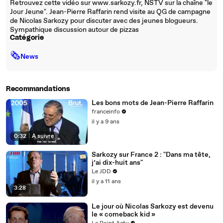
Retrouvez cette vidéo sur www.sarkozy.fr, NSTV sur la chaîne "le
Jour Jeune". Jean-Pierre Raffarin rend visite au QG de campagne
de Nicolas Sarkozy pour discuter avec des jeunes blogueurs.
Sympathique discussion autour de pizzas
Catégorie
🗞
News
Recommandations
Les bons mots de Jean-Pierre Raffarin
franceinfo
il y a 9 ans
0:32
|
À suivre
Sarkozy sur France 2 : "Dans ma tête,
j’ai dix-huit ans"
Le JDD
il y a 11 ans
3:28
Le jour où Nicolas Sarkozy est devenu
le « comeback kid »