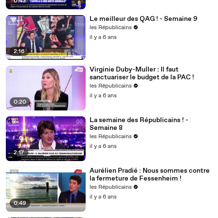
0:43
Le meilleur des QAG ! - Semaine 9
les Républicains
il y a 6 ans
2:16
Virginie Duby-Muller : Il faut
sanctuariser le budget de la PAC !
les Républicains
il y a 6 ans
0:20
La semaine des Républicains ! -
Semaine 8
les Républicains
il y a 6 ans
2:17
Aurélien Pradié : Nous sommes contre
la fermeture de Fessenheim !
les Républicains
il y a 6 ans
0:49