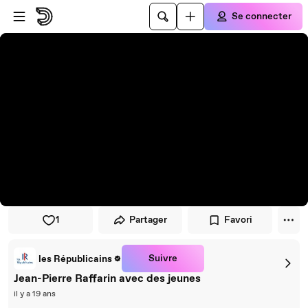
Passer au player
Passer au contenu principal
Se connecter
1
Partager
Favori
Suivre
les Républicains
Jean-Pierre Raffarin avec des jeunes
il y a 19 ans