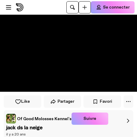
Passer au player
Passer au contenu principal
Se connecter
Like
Partager
Favori
Suivre
Of Good Molosses Kennel's
jack ds la neige
il y a 20 ans