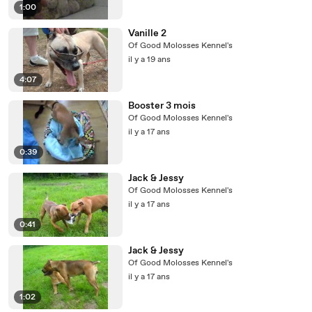
1:00
Vanille 2
Of Good Molosses Kennel's
il y a 19 ans
4:07
Booster 3 mois
Of Good Molosses Kennel's
il y a 17 ans
0:39
Jack & Jessy
Of Good Molosses Kennel's
il y a 17 ans
0:41
Jack & Jessy
Of Good Molosses Kennel's
il y a 17 ans
1:02