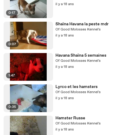
il y a 18 ans
0:17
Shaïna Havana la peste mdr
Of Good Molosses Kennel's
il y a 18 ans
0:07
Havana Shaïna 5 semaines
Of Good Molosses Kennel's
il y a 18 ans
1:47
Lyrco et les hamsters
Of Good Molosses Kennel's
il y a 18 ans
0:35
Hamster Russe
Of Good Molosses Kennel's
il y a 18 ans