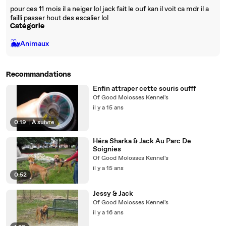
pour ces 11 mois il a neiger lol jack fait le ouf kan il voit ca mdr il a
failli passer hout des escalier lol
Catégorie
🐳
Animaux
Recommandations
Enfin attraper cette souris oufff
Of Good Molosses Kennel's
il y a 15 ans
0:19
|
À suivre
Héra Sharka & Jack Au Parc De
Soignies
Of Good Molosses Kennel's
il y a 15 ans
0:52
Jessy & Jack
Of Good Molosses Kennel's
il y a 16 ans