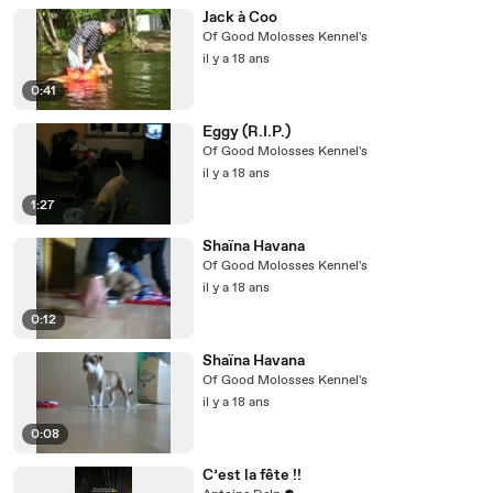
Jack à Coo
Of Good Molosses Kennel's
il y a 18 ans
0:41
Eggy (R.I.P.)
Of Good Molosses Kennel's
il y a 18 ans
1:27
Shaïna Havana
Of Good Molosses Kennel's
il y a 18 ans
0:12
Shaïna Havana
Of Good Molosses Kennel's
il y a 18 ans
0:08
C’est la fête !!