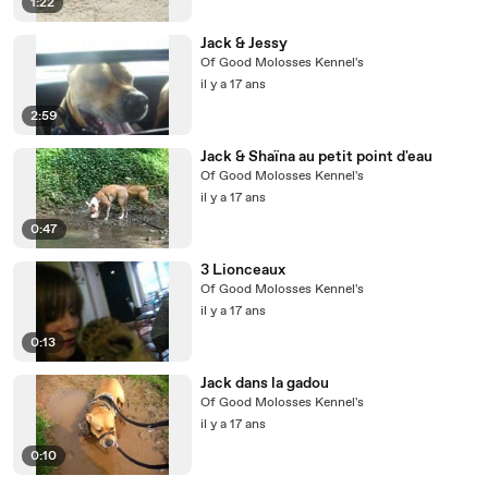
1:22
Jack & Jessy
Of Good Molosses Kennel's
il y a 17 ans
2:59
Jack & Shaïna au petit point d'eau
Of Good Molosses Kennel's
il y a 17 ans
0:47
3 Lionceaux
Of Good Molosses Kennel's
il y a 17 ans
0:13
Jack dans la gadou
Of Good Molosses Kennel's
il y a 17 ans
0:10