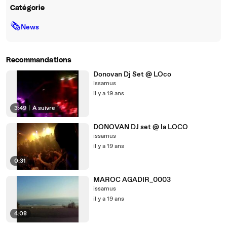
Catégorie
🗞
News
Recommandations
Donovan Dj Set @ LOco
issamus
il y a 19 ans
3:49
|
À suivre
DONOVAN DJ set @ la LOCO
issamus
il y a 19 ans
0:31
MAROC AGADIR_0003
issamus
il y a 19 ans
4:08