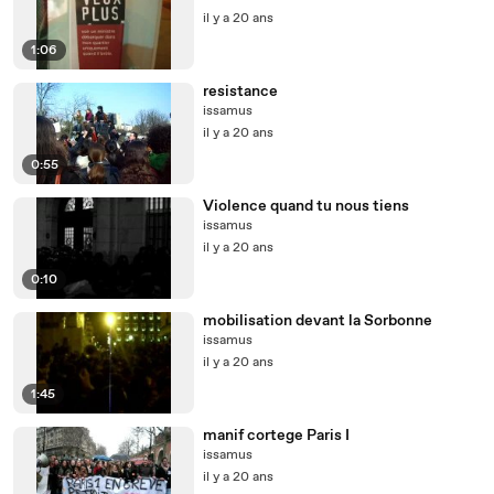
il y a 20 ans
1:06
resistance
issamus
il y a 20 ans
0:55
Violence quand tu nous tiens
issamus
il y a 20 ans
0:10
mobilisation devant la Sorbonne
issamus
il y a 20 ans
1:45
manif cortege Paris I
issamus
il y a 20 ans