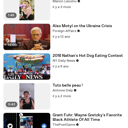
Manon Leculnu
il y a 3 mois
1:45
Alex Motyl on the Ukraine Crisis
Foreign Affairs
il y a 12 ans
15:00
2018 Nathan's Hot Dog Eating Contest
NY Daily News
il y a 8 ans
1:21
Tuto belle peau !
Antoine Delp
il y a 2 mois
0:43
Grant Fuhr: Wayne Gretzky's Favorite
Black Athlete Of All Time
ThePostGame