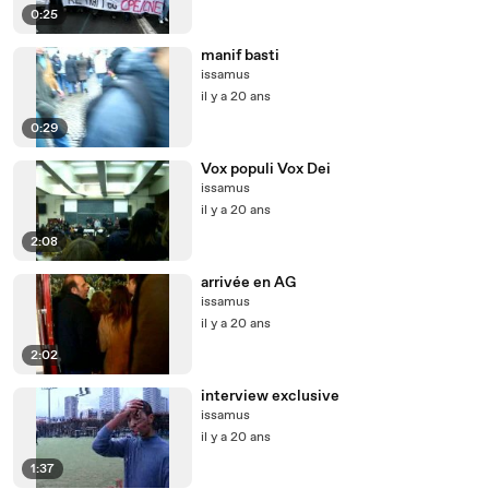
0:25
manif basti
issamus
il y a 20 ans
0:29
Vox populi Vox Dei
issamus
il y a 20 ans
2:08
arrivée en AG
issamus
il y a 20 ans
2:02
interview exclusive
issamus
il y a 20 ans
1:37