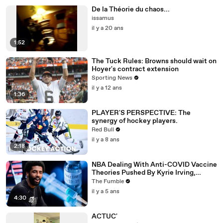
De la Théorie du chaos...
issamus
il y a 20 ans
1:52
The Tuck Rules: Browns should wait on
Hoyer's contract extension
Sporting News
il y a 12 ans
1:36
PLAYER'S PERSPECTIVE: The
synergy of hockey players.
Red Bull
il y a 8 ans
2:18
NBA Dealing With Anti-COVID Vaccine
Theories Pushed By Kyrie Irving,
Jonathan Isaac & More
The Fumble
il y a 5 ans
4:30
ACTUC'