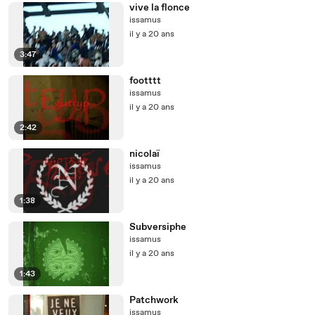
vive la flonce
issamus
il y a 20 ans
3:47
footttt
issamus
il y a 20 ans
2:42
nicolaï
issamus
il y a 20 ans
1:38
Subversiphe
issamus
il y a 20 ans
1:43
Patchwork
issamus