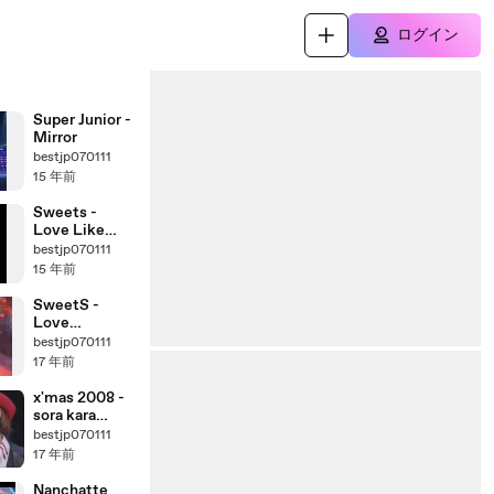
ログイン
Super Junior -
Mirror
bestjp070111
15 年前
Sweets -
Love Like
Candy Floss
bestjp070111
(Pop Jam)
15 年前
SweetS -
Love
Raspberry
bestjp070111
Juice (AX-
17 年前
Music)
x'mas 2008 -
sora kara
oritekita
bestjp070111
shiroi hoshi
17 年前
Nanchatte