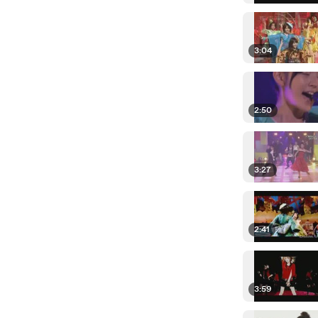
3:04
2:50
3:27
2:41
3:59