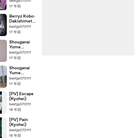
Dakishimete
bestjp070111
(Close-up)
17 年前
Berryz Kobo-
Dakishimete
Dakishimete
bestjp070111
17 年前
Shouganai
Yume
Oibito(Close-
bestjp070111
up)
17 年前
Shouganai
Yume
Oibito(Dance
bestjp070111
Shot)
17 年前
[PV] Escape
(Kyohei)
bestjp070111
18 年前
[PV] Pain
(Kyohei)
bestjp070111
18 年前