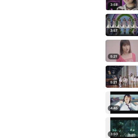
3:58
3:57
5:21
5:21
4:45
3:50