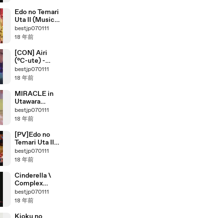
Edo no Temari
Uta II (Music
Fighter )
bestjp070111
18 年前
[CON] Airi
(°C-ute) -
First Kiss
bestjp070111
18 年前
MIRACLE in
Utawara
061022
bestjp070111
18 年前
[PV]Edo no
Temari Uta II
(江戸の手毬唄
bestjp070111
Ⅱ)
18 年前
Cinderella \
Complex
(Rolling
bestjp070111
Version)
18 年前
Kioku no