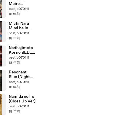
Meiro
(PHOTO
bestjp070111
COLLECTION
18 年前
)
Michi Naru
Mirai he in
2008 winter
bestjp070111
Concert
18 年前
Narihajimeta
Koi no BELL
in 2008
bestjp070111
winter
18 年前
Concert
Resonant
Blue (Night
Scene
bestjp070111
Version)
18 年前
Namida no Iro
(Cloes Up Ver)
bestjp070111
18 年前