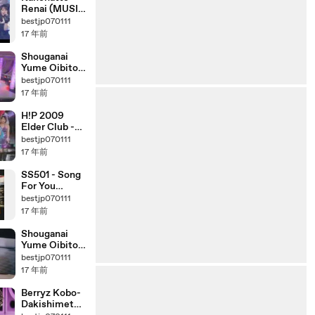
Renai (MUSIC
FIGHTER)
bestjp070111
17 年前
Shouganai
Yume Oibito
(Music
bestjp070111
Fighter)
17 年前
H!P 2009
Elder Club -
Never Forget
bestjp070111
17 年前
SS501 - Song
For You
Remix
bestjp070111
17 年前
Shouganai
Yume Oibito
(Drama Ver)
bestjp070111
17 年前
Berryz Kobo-
Dakishimete