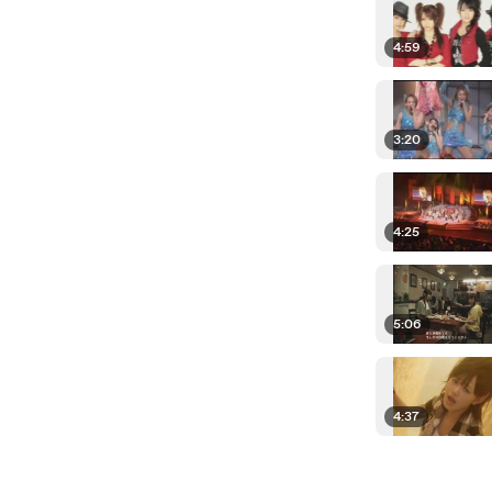
4:59
3:20
4:25
5:06
4:37