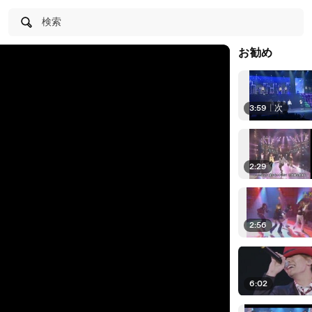
検索
お勧め
3:59
|
次
2:29
2:56
6:02