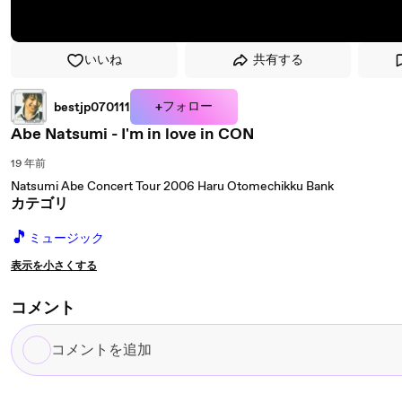
いいね
共有する
+フォロー
bestjp070111
Abe Natsumi - I'm in love in CON
19 年前
Natsumi Abe Concert Tour 2006 Haru Otomechikku Bank
カテゴリ
🎵
ミュージック
表示を小さくする
コメント
コ
メ
ン